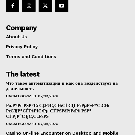
Company
About Us
Privacy Policy
Terms and Conditions
The latest
Что такое автоматизация и как она воздействует на
деятельность
UNCATEGORIZED
07/08/2026
РљР°Рє РЅР°СѓС‡РёС‚СЊСЃСЏ РґРµР»Р°С‚СЊ
РєСЂР°СЃРёРІС‹Рµ СЃРЅРёРјРєРё РЅР°
СЃРјР°СЂС‚С„РѕРЅ
UNCATEGORIZED
07/08/2026
Casino On-line Encounter on Desktop and Mobile