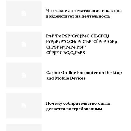
Что такое автоматизация и как она
воздействует на деятельность
РљР°Рє РЅР°СѓС‡РёС‚СЊСЃСЏ
РґРµР»Р°С‚СЊ РєСЂР°СЃРёРІС‹Рµ
СЃРЅРёРјРєРё РЅР°
СЃРјР°СЂС‚С„РѕРЅ
Casino On-line Encounter on Desktop
and Mobile Devices
Почему собирательство опять
делается востребованным