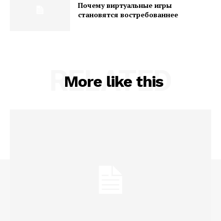
Почему виртуальные игры
становятся востребованнее
RELATED
More like this