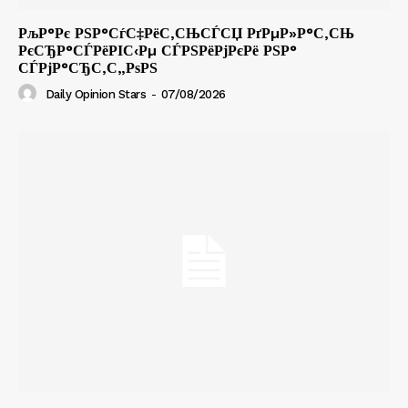
РљР°Рє РЅР°СѓС‡РёС‚СЊСЃСЏ РґРµР»Р°С‚СЊ
РєСЂР°СЃРёРІС‹Рµ СЃРЅРёРјРєРё РЅР°
СЃРјР°СЂС‚С„РѕРЅ
Daily Opinion Stars
-
07/08/2026