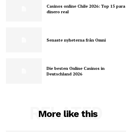
Casinos online Chile 2026: Top 15 para
dinero real
Senaste nyheterna från Omni
Die besten Online Casinos in
Deutschland 2026
RELATED
More like this