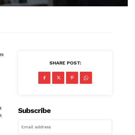
কের
SHARE POST:
র
Subscribe
য