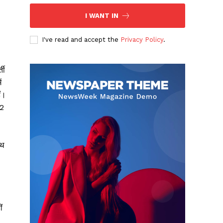
I WANT IN
I've read and accept the
Privacy Policy
.
ती
ं
ं।
12
ाथ
ं