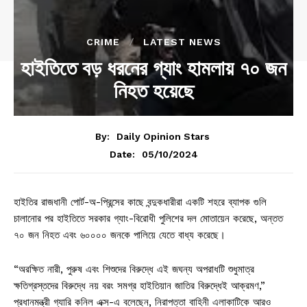
CRIME
LATEST NEWS
হাইতিতে বড় ধরনের গ্যাং হামলায় ৭০ জন
নিহত হয়েছে
By:
Daily Opinion Stars
05/10/2024
Date:
হাইতির রাজধানী পোর্ট-অ-প্রিন্সের কাছে বন্দুকধারীরা একটি শহরে ব্যাপক গুলি
চালানোর পর হাইতিতে সরকার গ্যাং-বিরোধী পুলিশের দল মোতায়েন করেছে, অন্তত
৭০ জন নিহত এবং ৬০০০০ জনকে পালিয়ে যেতে বাধ্য করেছে।
“অরক্ষিত নারী, পুরুষ এবং শিশুদের বিরুদ্ধে এই জঘন্য অপরাধটি শুধুমাত্র
ক্ষতিগ্রস্তদের বিরুদ্ধে নয় বরং সমগ্র হাইতিয়ান জাতির বিরুদ্ধেই আক্রমণ,”
প্রধানমন্ত্রী গ্যারি কনিল এক্স-এ বলেছেন, নিরাপত্তা বাহিনী এলাকাটিকে আরও