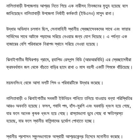
নালিতাবাড়ী উপজেলায় আশ্রয় নিতে গিয়ে এক নারীসহ তিনজনের মৃত্যু হয়েছে বলে
জানিয়েছেন নালিতাবাড়ী উপজেলা নির্বাহী কর্মকর্তা (ইউএনও) মাসুদ রানা।
উদ্ধার অভিযান চলমান ছিল, সেনাবাহিনী স্থানীয় স্বেচ্ছাসেবকদের সাথে এবং ফায়ার
সার্ভিসের সাথে আটকে পড়াদের সরিয়ে নেওয়ার জন্য যোগ দিয়েছে। এ পর্যন্ত এক
হাজারের বেশি পরিবারকে নিরাপদ স্থানে সরিয়ে নেওয়া হয়েছে।
ঝিনাইগাতীর দীঘিরপাড় গ্রামে, র‌্যাপিড রেসপন্স বিডি (আরআরবিডি) এর স্বেচ্ছাসেবীরা
ক্রমবর্ধমান জল থেকে বাঁচতে বাড়ির ছাদে রাখা ৩ মাস বয়সী একটি শিশুকে বাঁচিয়েছে।
ময়মনসিংহ থেকে আসা দলটি শিশু ও পরিবারটিকে উদ্ধার করেছে।
নালিতাবাড়ী ও ঝিনাইগাতীর সবকটি ইউনিয়ন পানিতে তলিয়ে যাওয়ায় বন্যা পরিস্থিতির
আরও অবনতি হয়েছে। ফসল, গবাদি পশু, হাঁস-মুরগি এবং ঘরবাড়ি ধ্বংস হয়ে গেছে,
যার ফলে অনেক কৃষক ধ্বংস হয়ে গেছে। রাস্তাগুলো ডুবে গেছে বা ক্ষতিগ্রস্ত
হয়েছে, যার ফলে স্থানীয় বাসিন্দাদের দুর্ভোগ পোহাতে হচ্ছে।
স্থানীয় প্রশাসন স্কুলগুলোকে অস্থায়ী আশ্রয়কেন্দ্র হিসেবে মনোনীত করেছে।