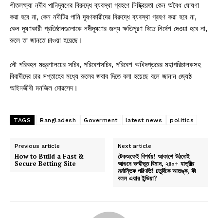
শীতলক্ষ্যা নদীর পানিদূষণের বিরুদ্ধে ব্যবস্থা গ্রহণে নিষ্ক্রিয়তা কেন অবৈধ ঘোষণা
করা হবে না, কেন নদীটির পানি দূষণকারীদের বিরুদ্ধে ব্যবস্থা গ্রহণ করা হবে না,
কেন দূষণকারী প্রতিষ্ঠানগুলোকে নদীদূষণের জন্য ক্ষতিপূরণ দিতে নির্দেশ দেওয়া হবে না,
রুলে তা জানতে চাওয়া হয়েছে।
নৌ পরিবহন মন্ত্রণালয়ের সচিব, পরিবেশসচিব, পরিবেশ অধিদপ্তরের মহাপরিচালকসহ
বিবাদীদের চার সপ্তাহের মধ্যে রুলের জবাব দিতে বলা হয়েছে বলে জানান জ্যেষ্ঠ
আইনজীবী মনজিল মোরসেদ।
TAGS
Bangladesh
Goverment
latest news
politics
Previous article
Next article
How to Build a Fast &
টেকঅফেই বিপর্যয়! আকাশে উঠতেই
Secure Betting Site
আগুনে ভস্মীভূত বিমান, ২৪০+ যাত্রীর
মর্মান্তিক পরিণতি! চতুর্দিকে আতঙ্ক, কী
বলল এয়ার ইন্ডিয়া?