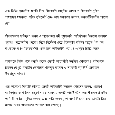
এক রিটের প্রাথমিক শুনানি নিয়ে বিচারপতি ফাহমিদা কাদের ও বিচারপতি মুবিনা
আসাফের সমন্বয়ে গঠিত হাইকোর্ট বেঞ্চ আজ মঙ্গলবার রুলসহ অন্তর্বর্তীকালীন আদেশ
দেন।
শীতলক্ষ্যার পানিদূষণ বন্ধে ও অবৈধভাবে নদী দূষণকারী প্রতিষ্ঠানের বিরুদ্ধে ব্যবস্থা
গ্রহণে প্রয়োজনীয় পদক্ষেপ নিতে নির্দেশনা চেয়ে হিউম্যান রাইটস অ্যান্ড পিস ফর
বাংলাদেশের (এইচআরপিবি) পক্ষে তিন আইনজীবী গত ২৪ এপ্রিল রিটটি করেন।
আদালতে রিটের পক্ষে শুনানি করেন জ্যেষ্ঠ আইনজীবী মনজিল মোরসেদ। রাষ্ট্রপক্ষে
ছিলেন ডেপুটি অ্যাটর্নি জেনারেল শফিকুর রহমান ও সহকারী অ্যাটর্নি জেনারেল
ইকরামুল কবির।
পরে আদেশের বিষয়টি জানিয়ে জ্যেষ্ঠ আইনজীবী মনজিল মোরসেদ বলেন, পরিবেশ
অধিদপ্তর ও পরিবেশ মন্ত্রণালয়ের সমন্বয়ে একটি কমিটি গঠন করে শীতলক্ষ্যা নদীর
পানি কী পরিমাণ দূষিত হয়েছে এবং ক্ষতি হয়েছে, তা অর্থে নিরূপণ করে আগামী তিন
মাসের মধ্যে আদালতকে জানাতে বলা হয়েছে।