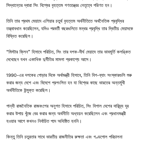
সিদ্ধান্তের দ্বারা সিং বিশ্বের বৃহত্তম গণতন্ত্রের নেতৃত্বে পরিণত হন।
তিনি তার প্রথম মেয়াদে এশিয়ার চতুর্থ বৃহত্তম অর্থনীতিতে অর্থনৈতিক প্রবৃদ্ধির
তত্ত্বাবধান করেছিলেন, যদিও পরবর্তী বছরগুলিতে মন্থর প্রবৃদ্ধি তার দ্বিতীয় মেয়াদকে
বিঘ্নিত করেছিল।
“মিস্টার ক্লিন” হিসাবে পরিচিত, সিং তার দশক-দীর্ঘ মেয়াদে তার ভাবমূর্তি কলঙ্কিত
দেখেছেন যখন একাধিক দুর্নীতির মামলা প্রকাশ্যে আসে।
1990-এর দশকের গোড়ার দিকে অর্থমন্ত্রী হিসাবে, তিনি বিগ-ব্যাং সংস্কারগুলি শুরু
করার জন্য দেশে এবং বিদেশে প্রশংসিত হন যা বিশ্বের কাছে ভারতের অন্তর্মুখী
অর্থনীতিকে উন্মুক্ত করেছিল।
গান্ধী রাজনৈতিক রাজবংশের অনুগত হিসাবে পরিচিত, সিং বিশাল দেশের দারিদ্র্য দূর
করার উপায় খুঁজে বের করার জন্য অর্থনীতি অধ্যয়ন করেছিলেন এবং প্রধানমন্ত্রী
হওয়ার আগে কখনও নির্বাচিত পদে অধিষ্ঠিত হননি।
কিন্তু তিনি চতুরতার সাথে ভারতীয় রাজনীতির রুক্ষতা এবং গণ্ডগোল পরিচালনা