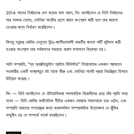
2014 সালের নির্বাচনের বেশ কয়েক মাস আগে, সিং বলেছিলেন যে তিনি নির্বাচনের
পরে অবসর নেবেন, সোনিয়া গান্ধীর ছেলে রাহুল কংগ্রেস জয়ী হলে তার জায়গা
নেওয়ার জন্য নির্ধারণ করেছিলেন।
কিন্তু নরেন্দ্র মোদির নেতৃত্বে হিন্দু-জাতীয়তাবাদী ভারতীয় জনতা পার্টি ভূমিধস জয়ী
হওয়ায় কংগ্রেস তার সর্বকালের সবচেয়ে খারাপ ফলাফলে বিধ্বস্ত হয়।
অতি সম্প্রতি, “দ্য অ্যাক্সিডেন্টাল প্রাইম মিনিস্টার” শিরোনামের একজন প্রাক্তন
সহকারীর একটি অপ্রস্তুত বই তাকে ভীরু এবং সোনিয়া গান্ধী দ্বারা নিয়ন্ত্রিত হিসাবে
চিত্রিত করেছে।
সিং — যিনি বলেছিলেন যে ঐতিহাসিকরা সমসাময়িক বিরোধীদের চেয়ে তাঁর প্রতি সদয়
হবেন — তিনি মোদির অর্থনৈতিক নীতির একজন সোচ্চার সমালোচক হয়ে ওঠেন, এবং
সম্প্রতি ভারতের গণতন্ত্রের জন্য ক্রমবর্ধমান সাম্প্রদায়িক উত্তেজনা যে ঝুঁকির
সম্মুখীন হয় সে সম্পর্কে সতর্ক করেছিলেন।