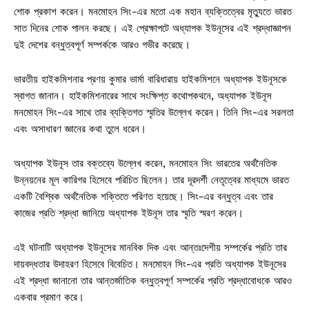
শোক প্রকাশ করেন। মনমোহন সিং-এর মতো এক মহান ব্যক্তিত্বের মৃত্যুতে ভারত
সাত দিনের শোক পালন করছে। এই প্রেক্ষাপটে অধ্যাপক ইউনূসের এই শ্রদ্ধাজ্ঞাপন
দুই দেশের বন্ধুত্বপূর্ণ সম্পর্ককে আরও গভীর করেছে।
ভারতীয় হাইকমিশনার প্রণয় কুমার ভার্মা বারিধারায় হাইকমিশনে অধ্যাপক ইউনূসকে
স্বাগত জানান। হাইকমিশনারের সাথে সংক্ষিপ্ত কথোপকথনে, অধ্যাপক ইউনূস
মনমোহন সিং-এর সাথে তার ব্যক্তিগত স্মৃতির উল্লেখ করেন। তিনি সিং-এর সরলতা
এবং অসাধারণ জ্ঞানের কথা তুলে ধরেন।
অধ্যাপক ইউনূস তার বক্তব্যে উল্লেখ করেন, মনমোহন সিং ভারতের অর্থনৈতিক
উন্নয়নের মূল কারিগর হিসেবে পরিচিত ছিলেন। তার দূরদর্শী নেতৃত্বের মাধ্যমে ভারত
একটি বৈশ্বিক অর্থনৈতিক শক্তিতে পরিণত হয়েছে। সিং-এর বন্ধুত্ব এবং তার
কাজের প্রতি শ্রদ্ধা জানিয়ে অধ্যাপক ইউনূস তার স্মৃতি স্মরণ করেন।
এই ঘটনাটি অধ্যাপক ইউনূসের মানবিক দিক এবং আন্তঃদেশীয় সম্পর্কের প্রতি তার
দায়বদ্ধতার উদাহরণ হিসেবে বিবেচিত। মনমোহন সিং-এর প্রতি অধ্যাপক ইউনূসের
এই শ্রদ্ধা জানানো তার আন্তর্জাতিক বন্ধুত্বপূর্ণ সম্পর্কের প্রতি শ্রদ্ধাবোধকে আরও
একবার প্রমাণ করে।