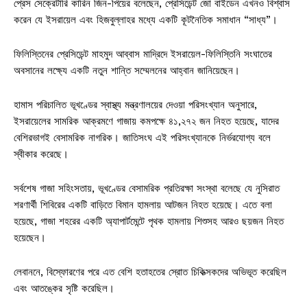
প্রেস সেক্রেটারি কারিন জিন-পিয়ের বলেছেন, প্রেসিডেন্ট জো বাইডেন এখনও বিশ্বাস
করেন যে ইসরায়েল এবং হিজবুল্লাহর মধ্যে একটি কূটনৈতিক সমাধান “সাধ্য”।
ফিলিস্তিনের প্রেসিডেন্ট মাহমুদ আব্বাস মাদ্রিদে ইসরায়েল-ফিলিস্তিনি সংঘাতের
অবসানের লক্ষ্যে একটি নতুন শান্তি সম্মেলনের আহ্বান জানিয়েছেন।
হামাস পরিচালিত ভূখণ্ডের স্বাস্থ্য মন্ত্রণালয়ের দেওয়া পরিসংখ্যান অনুসারে,
ইসরায়েলের সামরিক আক্রমণে গাজায় কমপক্ষে ৪১,২৭২ জন নিহত হয়েছে, যাদের
বেশিরভাগই বেসামরিক নাগরিক। জাতিসংঘ এই পরিসংখ্যানকে নির্ভরযোগ্য বলে
স্বীকার করেছে।
সর্বশেষ গাজা সহিংসতায়, ভূখণ্ডের বেসামরিক প্রতিরক্ষা সংস্থা বলেছে যে নুসিরাত
শরণার্থী শিবিরের একটি বাড়িতে বিমান হামলায় আটজন নিহত হয়েছে। এতে বলা
হয়েছে, গাজা শহরের একটি অ্যাপার্টমেন্টে পৃথক হামলায় শিশুসহ আরও ছয়জন নিহত
হয়েছেন।
লেবাননে, বিস্ফোরণের পরে এত বেশি হতাহতের স্রোত চিকিত্সকদের অভিভূত করেছিল
এবং আতঙ্কের সৃষ্টি করেছিল।