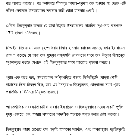
বার আঘাত করেছে। গত অক্টোবরে সীমান্ত আদান-প্রদান শুরু হওয়ার পর থেকে এটি
দক্ষিণ লেবাননে ইসরায়েলের সবচেয়ে ভারী বোমা হামলার একটি।
এদিকে হিজবুল্লাহ বলেছে যে তারা উত্তর ইসরায়েলের সামরিক স্থাপনায় কমপক্ষে
17টি হামলা চালিয়েছে।
ডিভাইস বিস্ফোরণ এবং বৃহস্পতিবার বিমান হামলার ব্যারেজ এসেছে যখন ইসরায়েল
ঘোষণা করেছে যে তারা তার যুদ্ধের লক্ষ্যগুলি লেবাননের সাথে তার উত্তর সীমান্তে
স্থানান্তর করছে যেখানে এটি হিজবুল্লাহর সাথে আগুনের ব্যবসা করছে।
প্রায় এক বছর ধরে, ইসরায়েলের অগ্নিশক্তি গাজায় ফিলিস্তিনি যোদ্ধা গোষ্ঠী
হামাসের দিকে নিবদ্ধ ছিল, তবে এর সৈন্যরাও হিজবুল্লাহ যোদ্ধাদের সাথে প্রায়
প্রতিদিনের বিনিময়ে নিযুক্ত রয়েছে।
আন্তর্জাতিক মধ্যস্থতাকারীরা বারবার ইসরায়েল ও হিজবুল্লাহর মধ্যে একটি পূর্ণাঙ্গ
যুদ্ধ এড়াতে এবং গাজায় সংঘাতের আঞ্চলিক পতনকে শক্ত করার চেষ্টা করেছে।
হিজবুল্লাহ বজায় রেখেছে তার লড়াই হামাসের সমর্থনে, এবং নাসরাল্লাহ প্রতিশ্রুতি