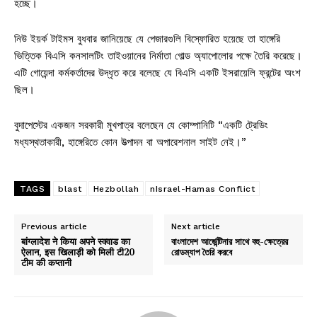
হচ্ছে।
নিউ ইয়র্ক টাইমস বুধবার জানিয়েছে যে পেজারগুলি বিস্ফোরিত হয়েছে তা হাঙ্গেরি
ভিত্তিক বিএসি কনসালটিং তাইওয়ানের নির্মাতা গোল্ড অ্যাপোলোর পক্ষে তৈরি করেছে।
এটি গোয়েন্দা কর্মকর্তাদের উদ্ধৃত করে বলেছে যে বিএসি একটি ইসরায়েলি ফ্রন্টের অংশ
ছিল।
বুদাপেস্টের একজন সরকারী মুখপাত্র বলেছেন যে কোম্পানিটি “একটি ট্রেডিং
মধ্যস্থতাকারী, হাঙ্গেরিতে কোন উত্পাদন বা অপারেশনাল সাইট নেই।”
TAGS
blast
Hezbollah
nIsrael-Hamas Conflict
Previous article
Next article
बांग्लादेश ने किया अपने स्क्वाड का
বাংলাদেশ আর্জেন্টিনার সাথে বহু-ক্ষেত্রের
ऐलान, इस खिलाड़ी को मिली टी20
রোডম্যাপ তৈরি করবে
टीम की कप्तानी