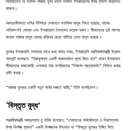
দিয়েছিলেন যে যতদিন গাজায় যুদ্ধ চলবে ততদিন ইসরায়েলের উপর হামলা অব্যাহত
থাকবে।
আন্তঃসীমান্ত গুলির বিনিময়ে লেবাননে শতাধিক মানুষ নিহত হয়েছে, যাদের
অধিকাংশই যোদ্ধা এবং ইসরায়েলে সৈন্যসহ কয়েক ডজন। সীমান্তের দুই পাশের
কয়েক হাজার মানুষ তাদের বাড়িঘর ছেড়ে পালিয়ে যেতে বাধ্য হয়েছে।
বুধবার ইসরায়েলি সেনাদের সাথে কথা বলার সময়, ইসরায়েলি প্রতিরক্ষামন্ত্রী ইয়োভ
গ্যালান্ট বলেছেন: “হিজবুল্লাহ একটি ক্রমবর্ধমান মূল্য দিতে হবে” কারণ ইসরায়েল
সীমান্তের কাছাকাছি এলাকায় তার নাগরিকদের “নিরাপদ প্রত্যাবর্তন” নিশ্চিত করার
চেষ্টা করছে।
“আমরা যুদ্ধের একটি নতুন পর্বের শুরুতে আছি,” তিনি বলেছিলেন।
‘বিস্তৃত যুদ্ধ’
পররাষ্ট্রমন্ত্রী আবদুল্লাহ বু হাবিব বলেছেন, “লেবাননের সার্বভৌমত্ব ও নিরাপত্তার
উপর নির্লজ্জ হামলা” একটি বিপজ্জনক উন্নয়ন যা “বিস্তৃত যুদ্ধের ইঙ্গিত দিতে