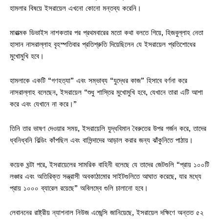
হামলার বিষয়ে ইসরায়েল এখনো কোনো মন্তব্য করেনি।
মারাত্মক ডিভাইস নাশকতার পর প্রথমবারের মতো কথা বলতে গিয়ে, হিজবুল্লাহ নেতা
হাসান নাসরাল্লাহ বৃহস্পতিবার প্রতিশ্রুতি দিয়েছিলেন যে ইসরায়েল প্রতিশোধের
মুখোমুখি হবে।
হামলাকে একটি “গণহত্যা” এবং সম্ভাব্য “যুদ্ধের কাজ” হিসাবে বর্ণনা করে
নাসরাল্লাহ বলেছেন, ইসরায়েল “শুধু শাস্তির মুখোমুখি হবে, যেখানে তারা এটি আশা
করে এবং যেখানে না করে।”
তিনি তার ভাষণ দেওয়ার সময়, ইসরায়েলি যুদ্ধবিমান বৈরুতের উপর গর্জন করে, তাদের
ধ্বনিধ্বনি বিল্ডিং কাঁপছিল এবং বাসিন্দাদের আড়াল করার জন্য ঝাঁকুনিতে পাঠায়।
কয়েক ঘন্টা পরে, ইসরায়েলের সামরিক বাহিনী বলেছে যে তাদের জেটগুলি “প্রায় ১০০টি
লঞ্চার এবং অতিরিক্ত সন্ত্রাসী অবকাঠামোর সাইটগুলিতে আঘাত করেছে, যার মধ্যে
প্রায় ১০০০ ব্যারেল রয়েছে” অবিলম্বে গুলি চালানো হবে।
লেবাননের রাষ্ট্রীয় ন্যাশনাল নিউজ এজেন্সি জানিয়েছে, ইসরায়েল দক্ষিণে অন্তত ৫২