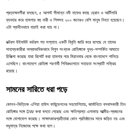
প্রত্যক্ষদর্শীরা বলছেন, ৫ আগস্ট সীমান্ত নদী নাফের কাছে ড্রোন ও আর্টিলারি
ব্যবহার করে হামলায় বহু নারী ও শিশুসহ ২০০ জনেরও বেশি মানুষ নিহত হয়েছেন।
এটা স্বাধীনভাবে যাচাই করা যায় না।
ডক্টরস উইদাউট বর্ডারস গত সপ্তাহে একটি বিবৃতি জারি করে বলেছে যে তাদের
সাহায্যকারীরা অস্বাভাবিকভাবে বিপুল সংখ্যক রোহিঙ্গাকে যুদ্ধ-সম্পর্কিত আঘাতে
চিকিত্সা করেছে যারা রিপোর্ট করা হামলার পরে মিয়ানমার থেকে বাংলাদেশে পালিয়ে
এসেছিল। বাংলাদেশে রোহিঙ্গা শরণার্থী শিবিরগুলোতে সহায়তা সংস্থাটি সক্রিয়
রয়েছে।
সামনের সারিতে ধরা পড়ে
কোলন-ভিত্তিক এশিয়া হাউস ফাউন্ডেশনের সহযোগিতায়, জার্মানিতে বসবাসকারী তিন
রোহিঙ্গার সঙ্গে DW কথা বলতে পেরেছে এবং ক্ষতিগ্রস্ত এলাকায় আত্মীয়-স্বজনের
সঙ্গে যোগাযোগ করেছে। সাক্ষাৎকারগ্রহীতারা কোন প্রতিষ্ঠানের সাথে জড়িত নয় এবং
শুধুমাত্র নিজেদের পক্ষে কথা বলে।