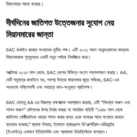
মিয়ানমারে পাচার করেছে।
দীর্ঘদিনের জাতিগত উত্তেজনার সুযোগ নেয়
মিয়ানমারের জান্তা
SAC রাখাইন রাজ্যে সংঘাতের তৃতীয় পক্ষ। এটি ২০২১ সালে অভ্যুত্থানের মাধ্যমে
মিয়ানমারকে গৃহযুদ্ধের একটি নতুন পর্যায়ে নিমজ্জিত করে।
অক্টোবর ২০২৩ সাল থেকে, SAC দেশের বিভিন্ন অংশে পশ্চাদপসরণ করছে। AA,
যেটি শুধুমাত্র রাখাইনে নয়, সমগ্র উত্তর মায়ানমার জুড়ে সক্রিয়, SAC-এর
অন্যতম শক্তিশালী এবং সবচেয়ে ভাল-সংযুক্ত প্রতিপক্ষ।
SAC যেহেতু AA এর বিরুদ্ধে রক্ষণাত্মক অবস্থানে রয়েছে, এটি “বিভক্ত করুন এবং
শাসন করুন” কৌশলের উপর নির্ভর করছে যা সামরিক বাহিনী “১৯৪৮ সাল থেকে
জাতিগত গোষ্ঠীগুলিকে তাদের শাসন করার জন্য একে অপরের সাথে সংঘাতে রাখতে
ব্যবহার করেছে,” জ্যাক লিডার, ইকোলে ফ্রাঙ্কেস ডি’এক্সট্রিম-ওরিয়েন্টের
(ইএফইও) একজন ইতিহাসবিদ এবং প্রভাষক ডিডব্লিউকে বলেছেন।