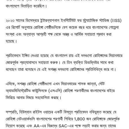
বাংলাদেশে বিতাড়িত করেছিল।
২০২৩ সালের ডিসেম্বরে ইন্টারন্যাশনাল ইনস্টিটিউট ফর স্ট্র্যাটেজিক স্টাডিজ (IISS)
এর রিপোর্ট অনুসারে রোহিঙ্গা গোষ্ঠীগুলিকে বেশ কয়েক বছর ধরে বাংলাদেশের গোয়েন্দা
সংস্থা এবং অন্যান্য আগ্রহী পক্ষ থেকে অস্ত্র ও আর্থিক সহায়তা প্রদান করা
হয়েছে।
প্রতিবেদনে ইঙ্গিত দেওয়া হয়েছে যে বাংলাদেশ চায় এই দলগুলো রোহিঙ্গাদের মিয়ানমারে
জোরপূর্বক প্রত্যাবাসনে সহায়তা করুক। যে তিন ব্যক্তি ডিডব্লিউর সাথে কথা
বলেছেন তারা বলেছেন যে এই সশস্ত্র দলগুলো রোহিঙ্গাদের প্রতিনিধিত্ব করে না।
এদিকে, সশস্ত্র রোহিঙ্গা গোষ্ঠীগুলো এখন মিয়ানমারের শাসক জান্তা, স্টেট
অ্যাডমিনিস্ট্রেটিভ কাউন্সিলকে (এসএসি) রোহিঙ্গা শরণার্থীদের বাংলাদেশের বাইরে
ফিরিয়ে আনার বিষয়ে সহযোগিতা করছে।
সম্প্রতি, হিউম্যান রাইটস ওয়াচের একটি বিস্তৃত প্রতিবেদন নথিভুক্ত করেছে যে
রোহিঙ্গা নেটওয়ার্কগুলি বাংলাদেশের শরণার্থী শিবিরে 1,800 জন রোহিঙ্গাকে জোরপূর্বক
নিয়োগ করেছে এবং AA-এর বিরুদ্ধে SAC-এর পক্ষে লড়াই করার জন্য তাদের