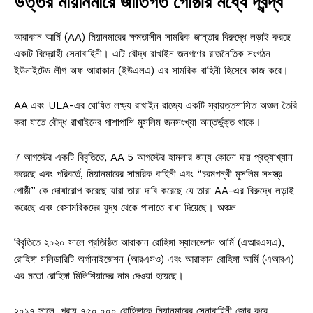
উত্তর মায়ানমারে জাতিগত গোষ্ঠীর মধ্যে দ্বন্দ্ব
আরাকান আর্মি (AA) মিয়ানমারের ক্ষমতাসীন সামরিক জান্তার বিরুদ্ধে লড়াই করছে
একটি বিদ্রোহী সেনাবাহিনী। এটি বৌদ্ধ রাখাইন জনগণের রাজনৈতিক সংগঠন
ইউনাইটেড লীগ অফ আরাকান (ইউএলএ) এর সামরিক বাহিনী হিসেবে কাজ করে।
AA এবং ULA-এর ঘোষিত লক্ষ্য রাখাইন রাজ্যে একটি স্বায়ত্তশাসিত অঞ্চল তৈরি
করা যাতে বৌদ্ধ রাখাইনের পাশাপাশি মুসলিম জনসংখ্যা অন্তর্ভুক্ত থাকে।
7 আগস্টের একটি বিবৃতিতে, AA 5 আগস্টের হামলার জন্য কোনো দায় প্রত্যাখ্যান
করেছে এবং পরিবর্তে, মিয়ানমারের সামরিক বাহিনী এবং “চরমপন্থী মুসলিম সশস্ত্র
গোষ্ঠী” কে দোষারোপ করেছে যারা তারা দাবি করেছে যে তারা AA-এর বিরুদ্ধে লড়াই
করেছে এবং বেসামরিকদের যুদ্ধ থেকে পালাতে বাধা দিয়েছে। অঞ্চল
বিবৃতিতে ২০২০ সালে প্রতিষ্ঠিত আরাকান রোহিঙ্গা স্যালভেশন আর্মি (এআরএসএ),
রোহিঙ্গা সলিডারিটি অর্গানাইজেশন (আরএসও) এবং আরাকান রোহিঙ্গা আর্মি (এআরএ)
এর মতো রোহিঙ্গা মিলিশিয়াদের নাম দেওয়া হয়েছে।
২০১৭ সালে, প্রায় ৭৫০,০০০ রোহিঙ্গাকে মিয়ানমারের সেনাবাহিনী জোর করে