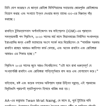
তিনি যোগ করেছেন যে জান্তা রোহিঙ্গা মিলিশিয়াদের সহায়তায় জোরপূর্বক রোহিঙ্গাদের
নিয়োগ করছে এবং সংঘাতে ইন্ধন দেওয়ার জন্য তাদের এএ-এর বিরুদ্ধে দাঁড়
করাচ্ছে।
রাখাইনে ইন্টারন্যাশনাল অর্গানাইজেশন ফর মাইগ্রেশন (IOM)-এর প্রাক্তন
সমন্বয়কারী পল গ্রিনিংস, ২০২৩ সালের মার্চ মাসে মিয়ানমারের নির্বাসিত সংবাদপত্র
ইরাওয়াদির জন্য একটি মতামতের অংশে সতর্ক করে দিয়েছিলেন যে “সামরিক সরকার
রাখাইন রাজ্যে আবারও জাতিগত কার্ড খেলছে, এবং অনেক রাখাইন এবং রোহিঙ্গারা
আবারও এর শিকার হচ্ছে।”
গ্রিনিংস ২০২৪ সালের জুনে আরও লিখেছিলেন: “এটা মনে রাখা গুরুত্বপূর্ণ যে
সংখ্যাগরিষ্ঠ রাখাইন এবং রোহিঙ্গারা শান্তিপূর্ণভাবে বাস করে এবং যোগাযোগ করে।”
যাইহোক, কষ্ট এবং কয়েক দশকের অবিশ্বাস দ্বারা চিহ্নিত দ্বন্দ্বে, এই প্রভাবের
বিবৃতিগুলি প্রায়শই ম্যানিপুলেশন হিসাবে খারিজ করা হয়।
AA-এর কমান্ডার Twan Mrat Naing, মে মাসে X, পূর্বে টুইটারে দাবি