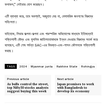
ফলাফল,” লেইডার যোগ করেছেন।
এটি ব্যাখ্যা করে, তবে অবশ্যই, অজুহাত দেয় না, বেসামরিক জনগণের বিরুদ্ধে
সহিংসতা।
যাইহোক, লিডার জল্পনা-কল্পনা এবং পারস্পরিক অভিযোগের মাধ্যমে ইতিমধ্যেই
শক্তিশালী বৌদ্ধ এবং মুসলিম জাতিগততাবাদকে ইন্ধন দেওয়ার বিরুদ্ধে সতর্ক করে
বলেছেন, এটি শেষ পর্যন্ত SAC-এর বিভক্ত-এবং-শাসন কৌশলকে শক্তিশালী
করছে।
TAGS
2024
Myanmar junta
Rakhine State
Rohingya
Previous article
Next article
As bulls control the street,
Japan promises to work
top Nifty50 stocks analysts
with Bangladesh to
suggest buying this week
develop its economy