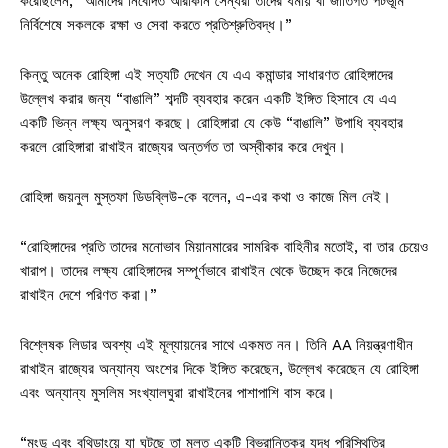
করেছিলেন, “আমাদের নিবেদিত আরাকান সৈন্যরা তাদের ধর্মীয় বা জাতিগত পটভূমি
নির্বিশেষে সকলকে রক্ষা ও সেবা করতে প্রতিশ্রুতিবদ্ধ।”
কিন্তু অনেক রোহিঙ্গা এই সত্যটি দেখেন যে এএ কমান্ডার সাধারণত রোহিঙ্গাদের
উল্লেখ করার জন্য “বাঙালি” শব্দটি ব্যবহার করেন একটি ইঙ্গিত হিসাবে যে এএ
একটি ভিন্ন লক্ষ্য অনুসরণ করছে। রোহিঙ্গারা যে কেউ “বাঙালি” উপাধি ব্যবহার
করলে রোহিঙ্গারা রাখাইন রাজ্যের অন্তর্গত তা অস্বীকার করে দেখুন।
রোহিঙ্গা জয়নুল মুস্তফা ডিডব্লিউ-কে বলেন, এ-এর কথা ও কাজে মিল নেই।
“রোহিঙ্গাদের প্রতি তাদের মনোভাব মিয়ানমারের সামরিক বাহিনীর মতোই, বা তার চেয়েও
খারাপ। তাদের লক্ষ্য রোহিঙ্গাদের সম্পূর্ণভাবে রাখাইন থেকে উচ্ছেদ করে নিজেদের
রাখাইন দেশে পরিণত করা।”
বিশ্লেষক লিডার অবশ্য এই মূল্যায়নের সাথে একমত নন। তিনি AA নিয়ন্ত্রণাধীন
রাখাইন রাজ্যের অন্যান্য অংশের দিকে ইঙ্গিত করেছেন, উল্লেখ করেছেন যে রোহিঙ্গা
এবং অন্যান্য মুসলিম সংখ্যালঘুরা রাখাইনের পাশাপাশি বাস করে।
“মংডু এবং বুথিডাংয়ে যা ঘটছে তা মূলত একটি বিভ্রান্তিকর যুদ্ধ পরিস্থিতির