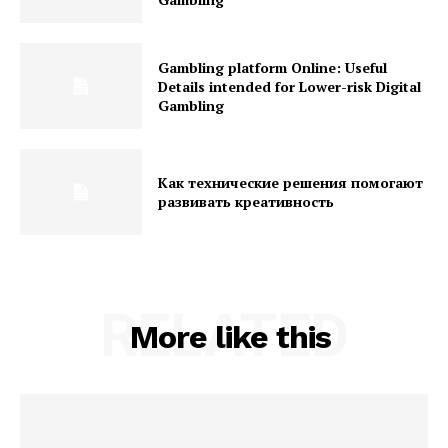
Gambling platform Online: Useful
Details intended for Lower-risk Digital
Gambling
Как технические решения помогают
развивать креативность
RELATED
More like this