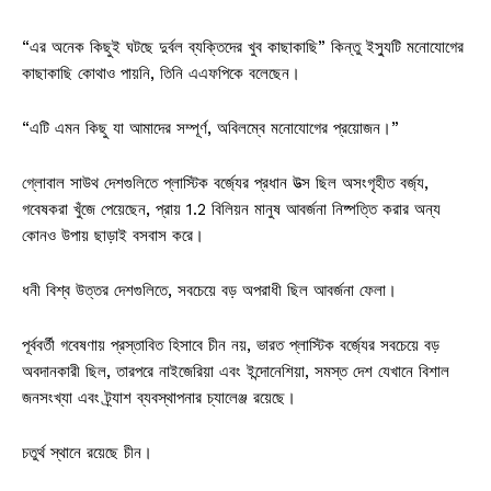
“এর অনেক কিছুই ঘটছে দুর্বল ব্যক্তিদের খুব কাছাকাছি” কিন্তু ইস্যুটি মনোযোগের
কাছাকাছি কোথাও পায়নি, তিনি এএফপিকে বলেছেন।
“এটি এমন কিছু যা আমাদের সম্পূর্ণ, অবিলম্বে মনোযোগের প্রয়োজন।”
গ্লোবাল সাউথ দেশগুলিতে প্লাস্টিক বর্জ্যের প্রধান উত্স ছিল অসংগৃহীত বর্জ্য,
গবেষকরা খুঁজে পেয়েছেন, প্রায় 1.2 বিলিয়ন মানুষ আবর্জনা নিষ্পত্তি করার অন্য
কোনও উপায় ছাড়াই বসবাস করে।
ধনী বিশ্ব উত্তর দেশগুলিতে, সবচেয়ে বড় অপরাধী ছিল আবর্জনা ফেলা।
পূর্ববর্তী গবেষণায় প্রস্তাবিত হিসাবে চীন নয়, ভারত প্লাস্টিক বর্জ্যের সবচেয়ে বড়
অবদানকারী ছিল, তারপরে নাইজেরিয়া এবং ইন্দোনেশিয়া, সমস্ত দেশ যেখানে বিশাল
জনসংখ্যা এবং ট্র্যাশ ব্যবস্থাপনার চ্যালেঞ্জ রয়েছে।
চতুর্থ স্থানে রয়েছে চীন।