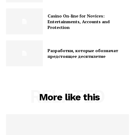
Casino On-line for Novices:
Entertainments, Accounts and
Protection
Разработки, которые обозначат
предстоящее десятилетие
RELATED
More like this