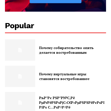
Popular
Почему собирательство опять
делается востребованным
Почему виртуальные игры
становятся востребованнее
РљР°Рє РЅР°Р№С‚Рё
РµРґРёРЅРѕРјС‹С€Р»РµРЅРЅРёРєРѕРІ
РїРѕ С…РѕР±Р±Рё