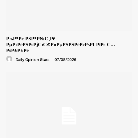
РљР°Рє РЅР°Р№С‚Рё
РµРґРёРЅРѕРјС‹С€Р»РµРЅРЅРёРєРѕРІ РїРѕ С…
РѕР±Р±Рё
Daily Opinion Stars
-
07/08/2026