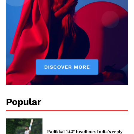
Popular
Padikkal 142* headlines India’s reply