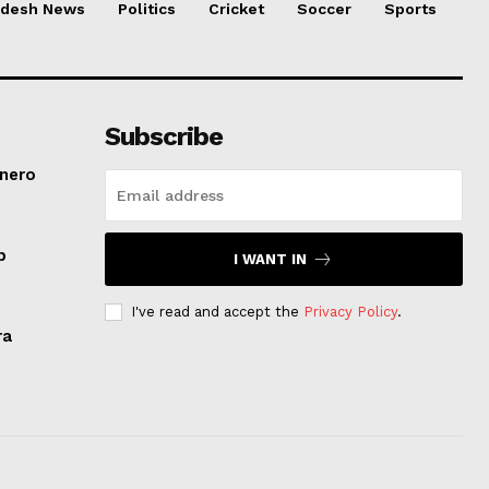
adesh News
Politics
Cricket
Soccer
Sports
Subscribe
inero
p
I WANT IN
I've read and accept the
Privacy Policy
.
ra