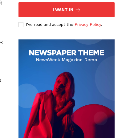
ी
I WANT IN
I've read and accept the
Privacy Policy
.
छर
ि