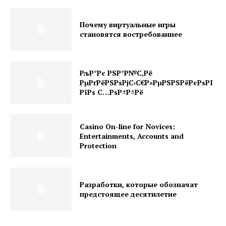
Почему виртуальные игры
становятся востребованнее
РљР°Рє РЅР°Р№С‚Рё
РµРґРёРЅРѕРјС‹С€Р»РµРЅРЅРёРєРѕРІ
РїРѕ С…РѕР±Р±Рё
Casino On-line for Novices:
Entertainments, Accounts and
Protection
Разработки, которые обозначат
предстоящее десятилетие