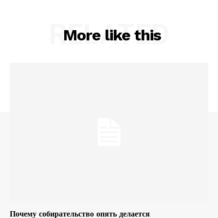
RELATED
More like this
Почему собирательство опять делается