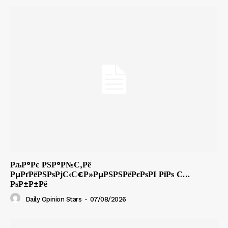
РљР°Рє РЅР°Р№С‚Рё
РµРґРёРЅРѕРјС‹С€Р»РµРЅРЅРёРєРѕРІ РїРѕ С…
РѕР±Р±Рё
Daily Opinion Stars
-
07/08/2026