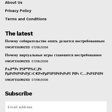
About Us
Privacy Policy
Terms and Conditions
The latest
Почему собирательство опять делается востребованным
UNCATEGORIZED
07/08/2026
Почему виртуальные игры становятся востребованнее
UNCATEGORIZED
07/08/2026
РљР°Рє РЅР°Р№С‚Рё
РµРґРёРЅРѕРјС‹С€Р»РµРЅРЅРёРєРѕРІ РїРѕ С…РѕР±Р±Рё
UNCATEGORIZED
07/08/2026
Subscribe