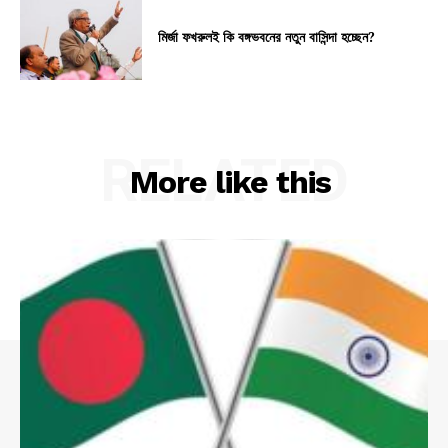
মির্জা ফখরুলই কি বঙ্গভবনের নতুন বাসিন্দা হচ্ছেন?
RELATED
More like this