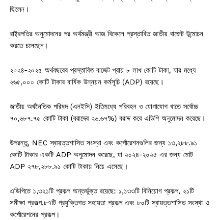
ছিলেন।
রাষ্ট্রপতির অনুমোদনের পর অর্থমন্ত্রী আজ বিকেলে প্রস্তাবিত জাতীয় বাজেট উন্মোচন
করতে চলেছেন।
২০২৪-২০২৫ অর্থবছরের প্রস্তাবিত বাজেট প্রায় ৮ লাখ কোটি টাকা, যার মধ্যে
২৬৫,০০০ কোটি টাকার বার্ষিক উন্নয়ন কর্মসূচি (ADP) রয়েছে।
জাতীয় অর্থনৈতিক পরিষদ (এনইসি) ইতিমধ্যে পরিবহন ও যোগাযোগ খাতে সর্বোচ্চ
৭০,৬৮৭.৭৫ কোটি টাকা (বরাদ্দের ২৬.৬৭%) বরাদ্দ করে এডিপি অনুমোদন করেছে।
উপরন্তু, NEC স্বায়ত্তশাসিত সংস্থা এবং কর্পোরেশনগুলির জন্য ১৩,২৮৮.৯১
কোটি টাকার একটি ADP অনুমোদন করেছে, যা ২০২৪-২০২৫ এর জন্য মোট
ADP ২৭৮,২৮৮.৯১ কোটি টাকায় নিয়ে এসেছে।
এডিপিতে ১,৩২১টি প্রকল্প অন্তর্ভুক্ত রয়েছে: ১,১৩৩টি বিনিয়োগ প্রকল্প, ২১টি
সমীক্ষা প্রকল্প,৮৭টি প্রযুক্তিগত সহায়তা প্রকল্প এবং ৮০টি স্বায়ত্তশাসিত সংস্থা ও
কর্পোরেশনের প্রকল্প।