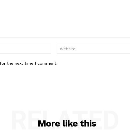
Email:*
for the next time I comment.
RELATED
More like this