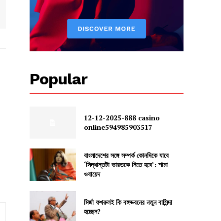
Popular
12-12-2025-888 casino
online594985903517
বাংলাদেশের সঙ্গে সম্পর্ক কোনদিকে যাবে
‘সিদ্ধান্তটা ভারতকে নিতে হবে’: শামা
ওবায়েদ
মির্জা ফখরুলই কি বঙ্গভবনের নতুন বাসিন্দা
হচ্ছেন?