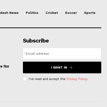
adesh News
Politics
Cricket
Soccer
Sports
Subscribe
তকে নিতে
I WANT IN
I've read and accept the
Privacy Policy
.