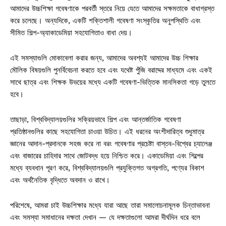
আমাদের উচ্চশিক্ষা গবেষণাকে পরবর্তী স্তরে নিয়ে যেতে আমাদের সক্ষমতাকে বাধাগ্রস্ত
করে চলেছে। অন্যদিকে, একটি শক্তিশালী গবেষণা সংস্কৃতির অনুপস্থিতি এবং
সীমিত শিল্প-অ্যাকাডেমিয়া সহযোগিতাও বাধা দেয়।
এই সমস্যাগুলি মোকাবেলা করার জন্য, আমাদের অবশ্যই আমাদের উচ্চ শিক্ষার
মৌলিক বিষয়গুলি পুনর্বিবেচনা করতে হবে এবং যথেষ্ট পুঁজি বরাদ্দের মাধ্যমে এবং একই
সাথে ছাত্র এবং শিক্ষক উভয়ের মধ্যে একটি গবেষণা-ভিত্তিক মানসিকতা গড়ে তুলতে
হবে।
তাছাড়া, বিশ্ববিদ্যালয়গুলির সক্রিয়ভাবে শিল্প এবং আন্তর্জাতিক গবেষণা
প্রতিষ্ঠানগুলির কাছে সহযোগিতা চাওয়া উচিত। এই ধরনের অংশীদারিত্ব শুধুমাত্র
জ্ঞানের আদান-প্রদানকে সহজ করে না বরং গবেষণার প্রচেষ্টা বাস্তব-বিশ্বের চ্যালেঞ্জ
এবং বাজারের চাহিদার সাথে জোটবদ্ধ হয়ে নিশ্চিত করে। একাডেমিয়া এবং শিল্পের
মধ্যে ব্যবধান পূরণ করে, বিশ্ববিদ্যালয়গুলি প্রযুক্তিগত অগ্রগতি, পণ্যের বিকাশ
এবং অর্থনৈতিক বৃদ্ধিতে অবদান ও রাখে।
পরিশেষে, আমরা চাই উচ্চশিক্ষার মধ্যে যারা আছে তারা সমালোচনামূলক চিন্তাভাবনা
এবং সমস্যা সমাধানের দক্ষতা দেখান — যে দক্ষতাগুলো আমরা দীর্ঘদিন ধরে বলে