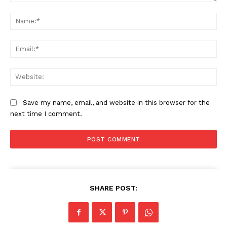
Comment:
Na
Ema
Web
Save my name, email, and website in this browser for the
next time I comment.
SHARE POST: