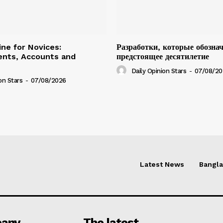
ine for Novices:
Разработки, которые обозна
ents, Accounts and
предстоящее десятилетие
Daily Opinion Stars
-
07/08/20
on Stars
-
07/08/2026
Latest News
Bangl
any
The latest