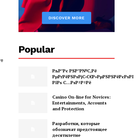
Popular
িক
РљР°Рє РЅР°Р№С‚Рё
РµРґРёРЅРѕРјС‹С€Р»РµРЅРЅРёРєРѕРІ
РїРѕ С…РѕР±Р±Рё
Casino On-line for Novices:
Entertainments, Accounts
and Protection
Разработки, которые
обозначат предстоящее
десятилетие