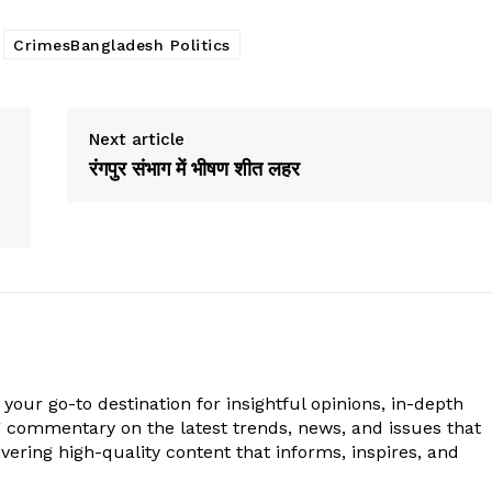
CrimesBangladesh Politics
Next article
रंगपुर संभाग में भीषण शीत लहर
your go-to destination for insightful opinions, in-depth
g commentary on the latest trends, news, and issues that
vering high-quality content that informs, inspires, and
.