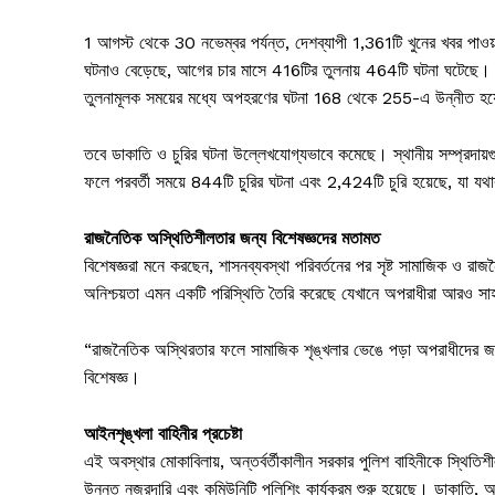
1 আগস্ট থেকে 30 নভেম্বর পর্যন্ত, দেশব্যাপী 1,361টি খুনের খবর পাওয
ঘটনাও বেড়েছে, আগের চার মাসে 416টির তুলনায় 464টি ঘটনা ঘটেছে।
তুলনামূলক সময়ের মধ্যে অপহরণের ঘটনা 168 থেকে 255-এ উন্নীত হয
তবে ডাকাতি ও চুরির ঘটনা উল্লেখযোগ্যভাবে কমেছে। স্থানীয় সম্প্রদায়গু
ফলে পরবর্তী সময়ে 844টি চুরির ঘটনা এবং 2,424টি চুরি হয়েছে, যা 
রাজনৈতিক অস্থিতিশীলতার জন্য বিশেষজ্ঞদের মতামত
বিশেষজ্ঞরা মনে করছেন, শাসনব্যবস্থা পরিবর্তনের পর সৃষ্ট সামাজিক ও রা
অনিশ্চয়তা এমন একটি পরিস্থিতি তৈরি করেছে যেখানে অপরাধীরা আরও সাহ
“রাজনৈতিক অস্থিরতার ফলে সামাজিক শৃঙ্খলার ভেঙে পড়া অপরাধীদের জন্
বিশেষজ্ঞ।
আইনশৃঙ্খলা বাহিনীর প্রচেষ্টা
এই অবস্থার মোকাবিলায়, অন্তর্বর্তীকালীন সরকার পুলিশ বাহিনীকে স্থিত
উন্নত নজরদারি এবং কমিউনিটি পুলিশিং কার্যক্রম শুরু হয়েছে। ডাকাতি, অপ