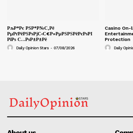
РљР°Рє РЅР°Р№С‚Рё
Casino On-l
РµРґРёРЅРѕРјС‹С€Р»РµРЅРЅРёРєРѕРІ
Entertainm
РїРѕ С…РѕР±Р±Рё
Protection
Daily Opinion Stars
-
07/08/2026
Daily Opini
About us
Comp