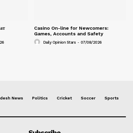
чат
Casino On-line for Newcomers:
Games, Accounts and Safety
26
Daily Opinion Stars
-
07/08/2026
adesh News
Politics
Cricket
Soccer
Sports
Subscribe