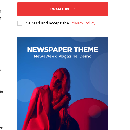
I WANT IN
র
ই
I've read and accept the
Privacy Policy
.
ক
াধ
মে