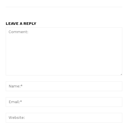
LEAVE A REPLY
Comment:
Na
Ema
Web