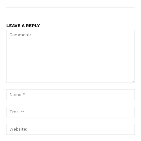
LEAVE A REPLY
Comment:
Na
Ema
Web