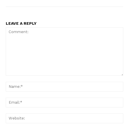
LEAVE A REPLY
Comment:
Na
Ema
Web