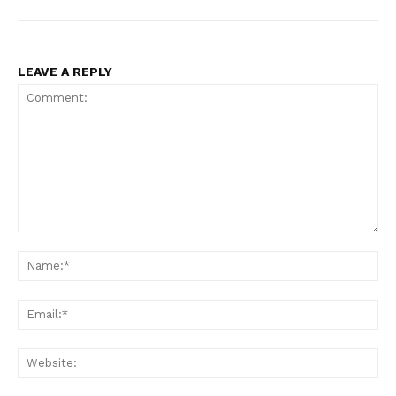
LEAVE A REPLY
Comment:
Na
Ema
Web