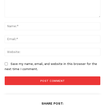
Comment:
Na
Ema
Web
Save my name, email, and website in this browser for the
next time I comment.
SHARE POST: