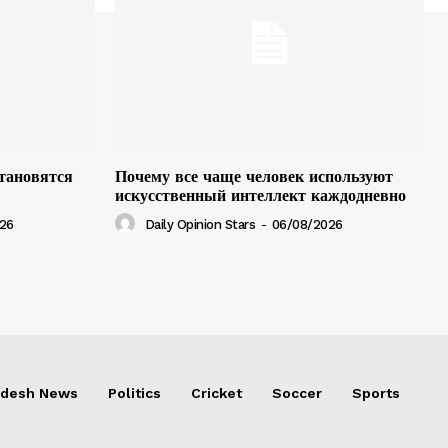
тановятся
Почему все чаще человек используют
искусственный интеллект каждодневно
26
Daily Opinion Stars
-
06/08/2026
adesh News
Politics
Cricket
Soccer
Sports