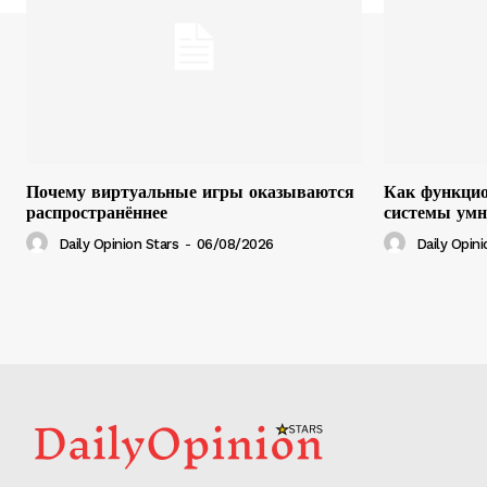
Почему виртуальные игры оказываются
Как функци
распространённее
системы умн
Daily Opinion Stars
-
06/08/2026
Daily Opini