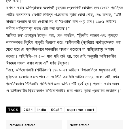
হতে পারে।”
অপমান করার অভিপ্রায়কে অবশ্যই বৃহত্তর প্রেক্ষাপটে বোঝাতে হবে যেখানে প্রান্তিক
গোষ্ঠীর অবমাননার ধারণাটি বিভিন্ন পণ্ডিতদের দ্বারা বোঝা গেছে, বেঞ্চ বলেছে, “এটি
সাধারণ অপমান বা ভয় দেখানো নয় যা ‘অপমান’ বলে গণ্য হবে। ১৯৮৯ আইনের
অধীনে শাস্তিযোগ্য করার চেষ্টা করা হয়েছে।”
‘মাফিয়া ডন’ রেফারেন্স উল্লেখ করে, বেঞ্চ বলেছিল, “নিন্দনীয় আচরণ এবং প্রদত্ত
অবমাননাকর বিবৃতির প্রকৃতি বিবেচনা করে, আপীলকারী (স্করিয়া) সর্বোত্তমভাবে বলা
যেতে পারে যে প্রাথমিকভাবে মানহানির অপরাধ করেছেন যা শাস্তিযোগ্য অপরাধ
করেছে। আইপিসি-এর ৫০০ ধারা যদি তাই হয়, তবে সেই অনুযায়ী আপিলকারীর
বিরুদ্ধে মামলা করার জন্য এটি সর্বদা উন্মুক্ত।
“তবে, অভিযোগকারী (শ্রীনিজান) ১৯৮৯-এর আইনের বিধানগুলিকে শুধুমাত্র এই
যুক্তিতে ব্যবহার করতে পারে না যে তিনি তফসিলি জাতির সদস্য, আরও তাই, যখন
প্রাথমিকভাবে ভিডিওটির প্রতিলিপি এবং অভিযোগটি ব্যর্থ হয়। প্রকাশ করার জন্য
যে আপীলকারীর ক্রিয়াকলাপ অভিযোগকারীর জাত পরিচয় দ্বারা প্ররোচিত হয়েছিল।”
TAGS
2024
India
SC/ST
supreme court
Previous article
Next article