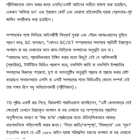
শ্রীনিজানকে ফোন করার জন্য এসসি/এসটি আইনের অধীনে মামলা করা হয়েছিল,
একজন ‘মাফিয়া ডন’ এবং ট্রায়াল কোর্ট এবং কেরালা হাইকোর্টের দ্বারা গ্রেফতার-পূর্ব
জামিন অস্বীকার করা হয়েছিল।
সম্পাদকের পক্ষে সিনিয়র আইনজীবী সিদ্ধার্থ লুথরা এবং গৌরব আগরওয়ালের যুক্তি
গ্রহণ করে, SC বলেছেন, “কোনও SC/ST সম্প্রদায়ের সদস্যের প্রতিটি ইচ্ছাকৃত
অপমান বা ভয় দেখানোর ফলে জাত-ভিত্তিক অপমানের অনুভূতি হবে না।
“আমাদের মতে, প্রাথমিকভাবে ইঙ্গিত করার মতো কিছুই নেই যে আপিলকারী
(স্কারিয়া), ইউটিউবে ভিডিও প্রকাশ করে, তফসিলি জাতি বা তফসিলি উপজাতির
সদস্যদের বিরুদ্ধে শত্রুতা, ঘৃণা বা অসন্তুষ্টির অনুভূতি প্রচার বা প্রচার করার চেষ্টা
করেছেন৷ সাধারণভাবে এসসি বা এসটি সদস্যদের সাথে ভিডিওটির কোনো সম্পর্ক নেই
তার লক্ষ্য ছিল শুধু অভিযোগকারী (শ্রীনিজান)।
70 পৃষ্ঠার একটি রায় লিখে, বিচারপতি পারদিওয়ালা বলেছিলেন, “এটি কেবলমাত্র সেই
ক্ষেত্রেই যেখানে ইচ্ছাকৃত অপমান বা ভয় দেখানো হয় অস্পৃশ্যতার প্রচলিত
অনুশীলনের কারণে বা ‘উচ্চ বর্ণের’ শ্রেষ্ঠত্বের মতো ঐতিহাসিকভাবে আবদ্ধ
ধারণাগুলিকে শক্তিশালী করার জন্য। ‘নিম্ন জাতি/অস্পৃশ্য’, ‘বিশুদ্ধতা’ এবং ‘দূষণ’
ইত্যাদির ধারণা যে এটি ১৯৮৯ আইন দ্বারা পরিকল্পিত ধরণের অপমান বা ভয় দেখানো