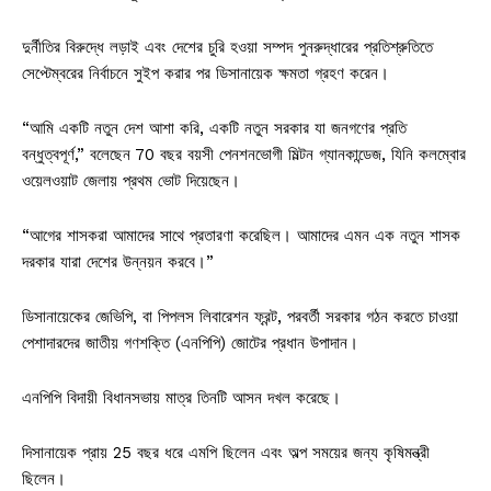
দুর্নীতির বিরুদ্ধে লড়াই এবং দেশের চুরি হওয়া সম্পদ পুনরুদ্ধারের প্রতিশ্রুতিতে
সেপ্টেম্বরের নির্বাচনে সুইপ করার পর ডিসানায়েক ক্ষমতা গ্রহণ করেন।
“আমি একটি নতুন দেশ আশা করি, একটি নতুন সরকার যা জনগণের প্রতি
বন্ধুত্বপূর্ণ,” বলেছেন 70 বছর বয়সী পেনশনভোগী মিল্টন গ্যানকান্ডেজ, যিনি কলম্বোর
ওয়েলওয়াট জেলায় প্রথম ভোট দিয়েছেন।
“আগের শাসকরা আমাদের সাথে প্রতারণা করেছিল। আমাদের এমন এক নতুন শাসক
দরকার যারা দেশের উন্নয়ন করবে।”
ডিসানায়েকের জেভিপি, বা পিপলস লিবারেশন ফ্রন্ট, পরবর্তী সরকার গঠন করতে চাওয়া
পেশাদারদের জাতীয় গণশক্তি (এনপিপি) জোটের প্রধান উপাদান।
এনপিপি বিদায়ী বিধানসভায় মাত্র তিনটি আসন দখল করেছে।
দিসানায়েক প্রায় 25 বছর ধরে এমপি ছিলেন এবং অল্প সময়ের জন্য কৃষিমন্ত্রী
ছিলেন।