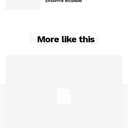
делается модным
RELATED
More like this