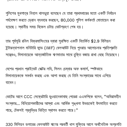
পুলিশের মুখপাত্র নিহাল থালডুয়া বলেছেন যে তারা প্রথমবারের মতো একটি নির্বাচন
পর্যবেক্ষণ করতে ড্রোন ব্যবহার করছেন, 80,000 পুলিশ কর্মকর্তা মোতায়েন করা
হয়েছে। স্থানীয় সময় বিকেল ৪টায় ভোটগ্রহণ শেষ হয়।
তার পূর্বসূরি রনিল বিক্রমাসিংহের দ্বারা সুরক্ষিত একটি বিতর্কিত $2.9 বিলিয়ন
ইন্টারন্যাশনাল মনিটারি ফান্ড (IMF) বেলআউট নিয়ে পুনরায় আলোচনার প্রতিশ্রুতি
সত্ত্বেও, দিসানায়েকে আন্তর্জাতিক ঋণদাতার সাথে চুক্তি বজায় রাখা বেছে নিয়েছেন।
দেশের প্রধান প্রাইভেট সেক্টর লবি, সিলন চেম্বার অফ কমার্স, স্পষ্টভাবে
দিসানায়েককে সমর্থন করছে এবং আশা করছে যে তিনি সংস্কারের সাথে এগিয়ে
যাবেন।
ভোটের আগে CCC সেক্রেটারি ভুওয়ানেকাবাহু পেরেরা এএফপিকে বলেন, “অবিরামহীন
সংস্কার… বিনিয়োগকারীদের আস্থা এবং আর্থিক শৃঙ্খলা উভয়কেই উৎসাহিত করতে
পারে, টেকসই প্রবৃদ্ধির ভিত্তি স্থাপন করতে পারে।”
330 মিলিয়ন ডলারের বেলআউট ঋণের পরবর্তী ধাপ মুক্তির আগে অর্থনৈতিক অগ্রগতি