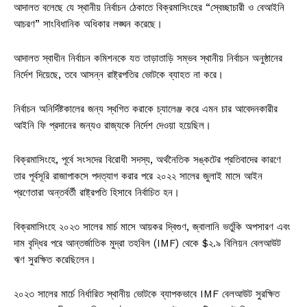
আদালত বলেছে যে স্থানীয় নির্বাচন ঠেকাতে বিক্রমাসিংহের “স্বেচ্ছাচারী ও বেআইনি
আচরণ” সাংবিধানিক অধিকার লঙ্ঘন করেছে।
আদালত স্বাধীন নির্বাচন কমিশনকে যত তাড়াতাড়ি সম্ভব স্থানীয় নির্বাচন অনুষ্ঠানের
নির্দেশ দিয়েছে, তবে আসন্ন রাষ্ট্রপতির ভোটকে ব্যাহত না করে।
নির্বাচন অনির্দিষ্টকালের জন্য স্থগিত করাকে চ্যালেঞ্জ করে এমন চার আবেদনকারীর
আইনি ফি প্রদানের জন্যও রাজ্যকে নির্দেশ দেওয়া হয়েছিল।
বিক্রমাসিংহে, পূর্বে সংসদের বিরোধী সদস্য, অর্থনৈতিক সঙ্কটের প্রতিবাদের কারণে
তার পূর্বসূরি রাজাপাকসে পদত্যাগ করার পরে ২০২২ সালের জুলাই মাসে আইন
প্রণেতারা অন্তর্বর্তী রাষ্ট্রপতি হিসাবে নির্বাচিত হন।
বিক্রমাসিংহে ২০২৩ সালের মার্চ মাসে আয়কর দ্বিগুণ, জ্বালানি ভর্তুকি অপসারণ এবং
দাম বৃদ্ধির পরে আন্তর্জাতিক মুদ্রা তহবিল (IMF) থেকে $২.৯ বিলিয়ন বেলআউট
ঋণ সুরক্ষিত করেছিলেন।
২০২৩ সালের মার্চে নির্ধারিত স্থানীয় ভোটকে ব্যাপকভাবে IMF বেলআউট সুরক্ষিত