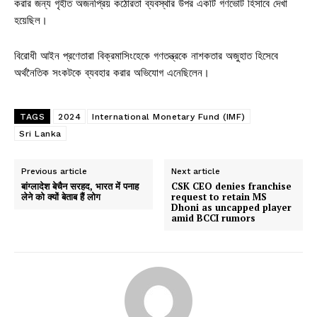
করার জন্য গৃহীত অজনপ্রিয় কঠোরতা ব্যবস্থার উপর একটি গণভোট হিসাবে দেখা
হয়েছিল।
বিরোধী আইন প্রণেতারা বিক্রমাসিংহেকে গণতন্ত্রকে নাশকতার অজুহাত হিসেবে
অর্থনৈতিক সংকটকে ব্যবহার করার অভিযোগ এনেছিলেন।
TAGS
2024
International Monetary Fund (IMF)
Sri Lanka
Previous article
Next article
बांग्लादेश बेचैन सरहद, भारत में पनाह
CSK CEO denies franchise
लेने को क्यों बेताब हैं लोग
request to retain MS
Dhoni as uncapped player
amid BCCI rumors