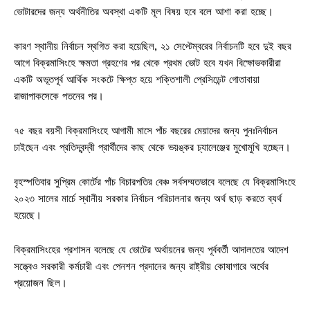
ভোটারদের জন্য অর্থনীতির অবস্থা একটি মূল বিষয় হবে বলে আশা করা হচ্ছে।
কারণ স্থানীয় নির্বাচন স্থগিত করা হয়েছিল, ২১ সেপ্টেম্বরের নির্বাচনটি হবে দুই বছর
আগে বিক্রমাসিংহে ক্ষমতা গ্রহণের পর থেকে প্রথম ভোট হবে যখন বিক্ষোভকারীরা
একটি অভূতপূর্ব আর্থিক সংকটে ক্ষিপ্ত হয়ে শক্তিশালী প্রেসিডেন্ট গোতাবায়া
রাজাপাকসেকে পতনের পর।
৭৫ বছর বয়সী বিক্রমাসিংহে আগামী মাসে পাঁচ বছরের মেয়াদের জন্য পুনঃনির্বাচন
চাইছেন এবং প্রতিদ্বন্দ্বী প্রার্থীদের কাছ থেকে ভয়ঙ্কর চ্যালেঞ্জের মুখোমুখি হচ্ছেন।
বৃহস্পতিবার সুপ্রিম কোর্টের পাঁচ বিচারপতির বেঞ্চ সর্বসম্মতভাবে বলেছে যে বিক্রমাসিংহে
২০২৩ সালের মার্চে স্থানীয় সরকার নির্বাচন পরিচালনার জন্য অর্থ ছাড় করতে ব্যর্থ
হয়েছে।
বিক্রমাসিংহের প্রশাসন বলেছে যে ভোটের অর্থায়নের জন্য পূর্ববর্তী আদালতের আদেশ
সত্ত্বেও সরকারী কর্মচারী এবং পেনশন প্রদানের জন্য রাষ্ট্রীয় কোষাগারে অর্থের
প্রয়োজন ছিল।