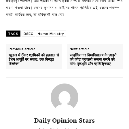
গুরুত্বপূর্ণ পদক্ষেপ। এর প্রভাব ও প্রতিক্রিয়া সম্পর্কে সময়ের সাথে সাথে আরও স্পষ্ট
ধারণা পাওয়া যাবে। দেশের সুশাসন ও আইনের শাসন প্রতিষ্ঠায় এই ধরনের পদক্ষেপ
কতটা কার্যকর হবে, তা ভবিষ্যৎই বলে দেবে।
TAGS
BSEC
Home Ministry
Previous article
Next article
खुलना में टैंकर श्रमिकों की हड़ताल से
जाहांगिरनगर विश्वविद्यालय के छात्रों
ईंधन आपूर्ति पर संकट: एक विस्तृत
की कोटा प्रणाली समाप्त करने की
विश्लेषण
मांग: पृष्ठभूमि और प्रतिक्रियाएं
Daily Opinion Stars