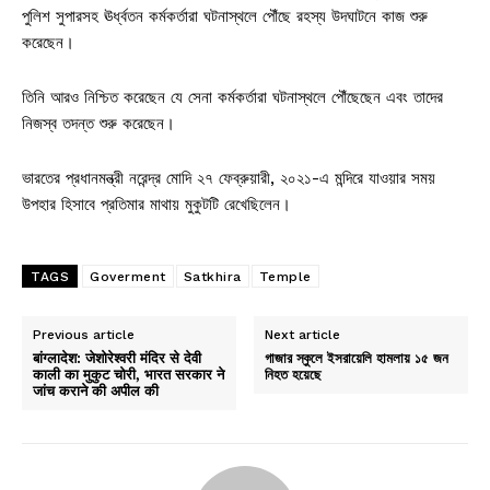
পুলিশ সুপারসহ ঊর্ধ্বতন কর্মকর্তারা ঘটনাস্থলে পৌঁছে রহস্য উদঘাটনে কাজ শুরু
করেছেন।
তিনি আরও নিশ্চিত করেছেন যে সেনা কর্মকর্তারা ঘটনাস্থলে পৌঁছেছেন এবং তাদের
নিজস্ব তদন্ত শুরু করেছেন।
ভারতের প্রধানমন্ত্রী নরেন্দ্র মোদি ২৭ ফেব্রুয়ারী, ২০২১-এ মন্দিরে যাওয়ার সময়
উপহার হিসাবে প্রতিমার মাথায় মুকুটটি রেখেছিলেন।
TAGS
Goverment
Satkhira
Temple
Previous article
Next article
बांग्लादेश: जेशोरेश्वरी मंदिर से देवी
গাজার স্কুলে ইসরায়েলি হামলায় ১৫ জন
काली का मुकुट चोरी, भारत सरकार ने
নিহত হয়েছে
जांच कराने की अपील की