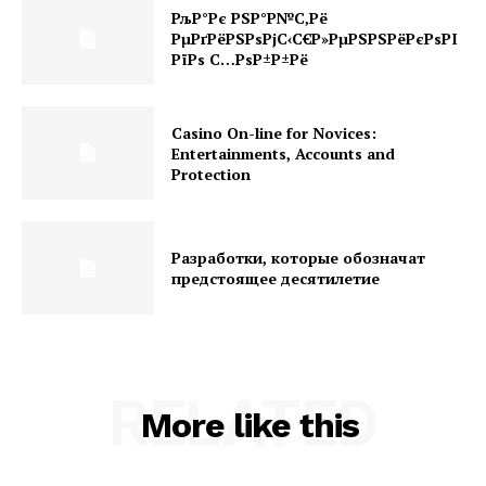
РљР°Рє РЅР°Р№С‚Рё
РµРґРёРЅРѕРјС‹С€Р»РµРЅРЅРёРєРѕРІ
РїРѕ С…РѕР±Р±Рё
Casino On-line for Novices:
Entertainments, Accounts and
Protection
Разработки, которые обозначат
предстоящее десятилетие
RELATED
More like this