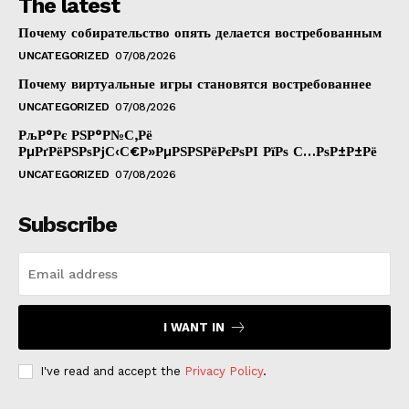
The latest
Почему собирательство опять делается востребованным
UNCATEGORIZED
07/08/2026
Почему виртуальные игры становятся востребованнее
UNCATEGORIZED
07/08/2026
РљР°Рє РЅР°Р№С‚Рё
РµРґРёРЅРѕРјС‹С€Р»РµРЅРЅРёРєРѕРІ РїРѕ С…РѕР±Р±Рё
UNCATEGORIZED
07/08/2026
Subscribe
I WANT IN
I've read and accept the
Privacy Policy
.