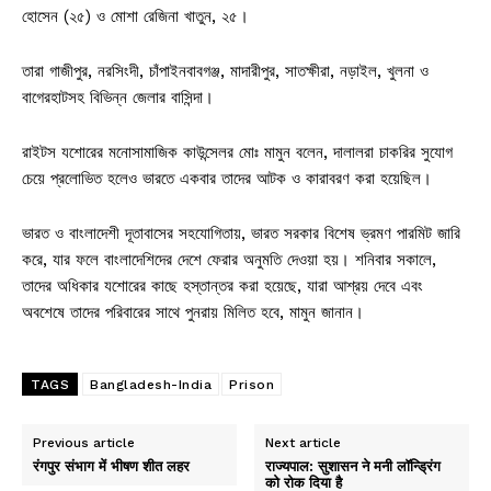
হোসেন (২৫) ও মোশা রেজিনা খাতুন, ২৫।
তারা গাজীপুর, নরসিংদী, চাঁপাইনবাবগঞ্জ, মাদারীপুর, সাতক্ষীরা, নড়াইল, খুলনা ও
বাগেরহাটসহ বিভিন্ন জেলার বাসিন্দা।
রাইটস যশোরের মনোসামাজিক কাউন্সেলর মোঃ মামুন বলেন, দালালরা চাকরির সুযোগ
চেয়ে প্রলোভিত হলেও ভারতে একবার তাদের আটক ও কারাবরণ করা হয়েছিল।
ভারত ও বাংলাদেশী দূতাবাসের সহযোগিতায়, ভারত সরকার বিশেষ ভ্রমণ পারমিট জারি
করে, যার ফলে বাংলাদেশিদের দেশে ফেরার অনুমতি দেওয়া হয়। শনিবার সকালে,
তাদের অধিকার যশোরের কাছে হস্তান্তর করা হয়েছে, যারা আশ্রয় দেবে এবং
অবশেষে তাদের পরিবারের সাথে পুনরায় মিলিত হবে, মামুন জানান।
TAGS
Bangladesh-India
Prison
Previous article
Next article
रंगपुर संभाग में भीषण शीत लहर
राज्यपाल: सुशासन ने मनी लॉन्ड्रिंग
को रोक दिया है