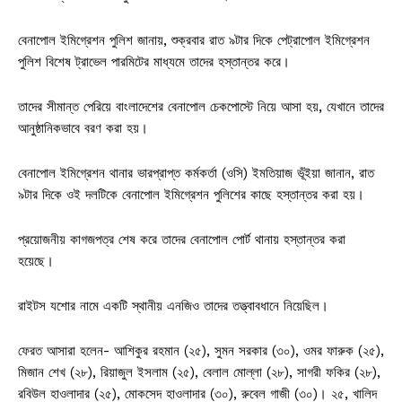
বেনাপোল ইমিগ্রেশন পুলিশ জানায়, শুক্রবার রাত ৯টার দিকে পেট্রাপোল ইমিগ্রেশন
পুলিশ বিশেষ ট্রাভেল পারমিটের মাধ্যমে তাদের হস্তান্তর করে।
তাদের সীমান্ত পেরিয়ে বাংলাদেশের বেনাপোল চেকপোস্টে নিয়ে আসা হয়, যেখানে তাদের
আনুষ্ঠানিকভাবে বরণ করা হয়।
বেনাপোল ইমিগ্রেশন থানার ভারপ্রাপ্ত কর্মকর্তা (ওসি) ইমতিয়াজ ভূঁইয়া জানান, রাত
৯টার দিকে ওই দলটিকে বেনাপোল ইমিগ্রেশন পুলিশের কাছে হস্তান্তর করা হয়।
প্রয়োজনীয় কাগজপত্র শেষ করে তাদের বেনাপোল পোর্ট থানায় হস্তান্তর করা
হয়েছে।
রাইটস যশোর নামে একটি স্থানীয় এনজিও তাদের তত্ত্বাবধানে নিয়েছিল।
ফেরত আসারা হলেন- আশিকুর রহমান (২৫), সুমন সরকার (৩০), ওমর ফারুক (২৫),
মিজান শেখ (২৮), রিয়াজুল ইসলাম (২৫), বেলাল মোল্লা (২৮), সাগরী ফকির (২৮),
রবিউল হাওলাদার (২৫), মোকসেদ হাওলাদার (৩০), রুবেল গাজী (৩০)। ২৫, খালিদ