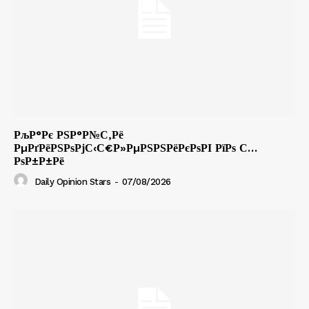
РљР°Рє РЅР°Р№С‚Рё
РµРґРёРЅРѕРјС‹С€Р»РµРЅРЅРёРєРѕРІ РїРѕ С…
РѕР±Р±Рё
Daily Opinion Stars
-
07/08/2026