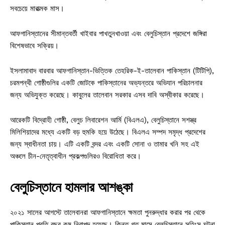
সবচেয়ে মারাত্মক মাস।
আফগানিস্তানের সীমান্তবর্তী খাইবার পাখতুনখাওয়া এবং বেলুচিস্তান প্রদেশে জঙ্গিরা
বিশেষভাবে সক্রিয়।
ইসলামাবাদ বারবার আফগানিস্তান-ভিত্তিক তেহরিক-ই-তালেবান পাকিস্তান (টিটিপি),
চরমপন্থী গোষ্ঠীগুলির একটি জোটকে পাকিস্তানের অভ্যন্তরে অভিযান পরিচালনার
জন্য অভিযুক্ত করেছে। কাবুলের তালেবান সরকার এসব দাবি অস্বীকার করেছে।
আরেকটি বিদ্রোহী গোষ্ঠী, বেলুচ লিবারেশন আর্মি (বিএলএ), বেলুচিস্তানে সশস্ত্র
মিলিশিয়াদের মধ্যে একটি বড় হুমকি হয়ে উঠেছে। বিএলএ সম্পদ সমৃদ্ধ প্রদেশের
জন্য স্বাধীনতা চায়। এটি একটি বন্দর এবং একটি সোনা ও তামার খনি সহ এই
অঞ্চলে চীন-নেতৃত্বাধীন প্রকল্পগুলিরও বিরোধিতা করে।
বেলুচিস্তানে হামলার আশঙ্কা
২০২১ সালের আগস্টে তালেবানরা আফগানিস্তানে ক্ষমতা পুনরুদ্ধার করার পর থেকে
পাকিস্তান প্রতি বছর কম নিরাপদ হয়েছে। কিন্তু গত মাসে বেলুচিস্তানে সহিংস ঘটনা