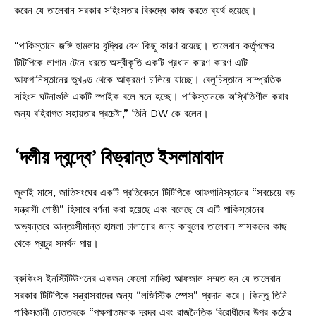
করেন যে তালেবান সরকার সহিংসতার বিরুদ্ধে কাজ করতে ব্যর্থ হয়েছে।
“পাকিস্তানে জঙ্গি হামলার বৃদ্ধির বেশ কিছু কারণ রয়েছে। তালেবান কর্তৃপক্ষের
টিটিপিকে লাগাম টেনে ধরতে অস্বীকৃতি একটি প্রধান কারণ কারণ এটি
আফগানিস্তানের ভূখণ্ড থেকে আক্রমণ চালিয়ে যাচ্ছে। বেলুচিস্তানে সাম্প্রতিক
সহিংস ঘটনাগুলি একটি স্পাইক বলে মনে হচ্ছে। পাকিস্তানকে অস্থিতিশীল করার
জন্য বহিরাগত সহায়তার প্রচেষ্টা,” তিনি DW কে বলেন।
‘দলীয় দ্বন্দ্বে’ বিভ্রান্ত ইসলামাবাদ
জুলাই মাসে, জাতিসংঘের একটি প্রতিবেদনে টিটিপিকে আফগানিস্তানের “সবচেয়ে বড়
সন্ত্রাসী গোষ্ঠী” হিসাবে বর্ণনা করা হয়েছে এবং বলেছে যে এটি পাকিস্তানের
অভ্যন্তরে আন্তঃসীমান্ত হামলা চালানোর জন্য কাবুলের তালেবান শাসকদের কাছ
থেকে প্রচুর সমর্থন পায়।
ব্রুকিংস ইনস্টিটিউশনের একজন ফেলো মাদিহা আফজাল সম্মত হন যে তালেবান
সরকার টিটিপিকে সন্ত্রাসবাদের জন্য “লজিস্টিক স্পেস” প্রদান করে। কিন্তু তিনি
পাকিস্তানী নেতৃত্বকে “পক্ষপাতমূলক দ্বন্দ্ব এবং রাজনৈতিক বিরোধীদের উপর কঠোর