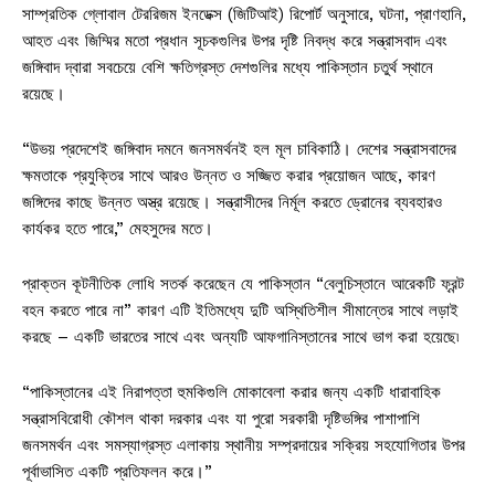
সাম্প্রতিক গ্লোবাল টেররিজম ইনডেক্স (জিটিআই) রিপোর্ট অনুসারে, ঘটনা, প্রাণহানি,
আহত এবং জিম্মির মতো প্রধান সূচকগুলির উপর দৃষ্টি নিবদ্ধ করে সন্ত্রাসবাদ এবং
জঙ্গিবাদ দ্বারা সবচেয়ে বেশি ক্ষতিগ্রস্ত দেশগুলির মধ্যে পাকিস্তান চতুর্থ স্থানে
রয়েছে।
“উভয় প্রদেশেই জঙ্গিবাদ দমনে জনসমর্থনই হল মূল চাবিকাঠি। দেশের সন্ত্রাসবাদের
ক্ষমতাকে প্রযুক্তির সাথে আরও উন্নত ও সজ্জিত করার প্রয়োজন আছে, কারণ
জঙ্গিদের কাছে উন্নত অস্ত্র রয়েছে। সন্ত্রাসীদের নির্মূল করতে ড্রোনের ব্যবহারও
কার্যকর হতে পারে,” মেহসুদের মতে।
প্রাক্তন কূটনীতিক লোধি সতর্ক করেছেন যে পাকিস্তান “বেলুচিস্তানে আরেকটি ফ্রন্ট
বহন করতে পারে না” কারণ এটি ইতিমধ্যে দুটি অস্থিতিশীল সীমান্তের সাথে লড়াই
করছে – একটি ভারতের সাথে এবং অন্যটি আফগানিস্তানের সাথে ভাগ করা হয়েছে৷
“পাকিস্তানের এই নিরাপত্তা হুমকিগুলি মোকাবেলা করার জন্য একটি ধারাবাহিক
সন্ত্রাসবিরোধী কৌশল থাকা দরকার এবং যা পুরো সরকারী দৃষ্টিভঙ্গির পাশাপাশি
জনসমর্থন এবং সমস্যাগ্রস্ত এলাকায় স্থানীয় সম্প্রদায়ের সক্রিয় সহযোগিতার উপর
পূর্বাভাসিত একটি প্রতিফলন করে।”