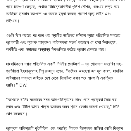
প্রায় তিনগুণ বেড়েছে, যেখানে বিচ্ছিন্নতাবাদীরা পুলিশ স্টেশন, রেলওয়ে লক্ষ্য করে
সমন্বিত হামলায় কমপক্ষে ৭৪ জনকে হত্যা করেছে প্রদেশ জুড়ে লাইন এবং
হাইওয়ে।
এগুলি ছিল বছরের পর বছর ধরে স্থানীয় জাতিগত জঙ্গিদের দ্বারা পরিচালিত সবচেয়ে
প্রাণঘাতী এবং ব্যাপক আক্রমণ৷ পর্যবেক্ষকরা সতর্ক করেছেন যে তারা নিরাপত্তা,
অর্থনীতি এবং সমাজের অন্যান্য দিকগুলিতে কঠোর প্রভাব ফেলতে পারে।
সাংবাদিকদের দ্বারা পরিচালিত একটি নির্দলীয় প্ল্যাটফর্ম – দ্য খোরাসান ডায়েরির সহ-
প্রতিষ্ঠাতা ইহসানুল্লাহ টিপু মেহসুদ বলেন, “রাষ্ট্রের অবহেলা হল মূল কারণ, সামরিক
অভিযানের মাধ্যমে জঙ্গিদের দেশ থেকে বিতাড়িত করার পরে লাভগুলি একত্রিত
হয়নি।” DW.
“আশরাফ ঘানির সরকারের সময় আফগানিস্তানের সাথে কোন প্রক্রিয়া তৈরি করা
হয়নি এবং টিটিপি আবার শক্তি অর্জনের জন্য শ্বাস ফেলার জায়গা পেয়েছে,” তিনি
যোগ করেছেন।
প্রাক্তন পাকিস্তানি কূটনীতিক এবং পররাষ্ট্র বিষয়ক বিশ্লেষক মালিহা লোধি বিশ্বাস