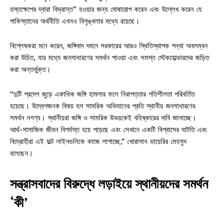
হস্তক্ষেপের দ্বারা বিভ্রান্ত” হওয়ার জন্য দোষারোপ করেন এবং উল্লেখ করেন যে
পাকিস্তানের অর্থনীতি এখনও বিশৃঙ্খলার মধ্যে রয়েছে।
বিশ্লেষকরা মনে করেন, জঙ্গিবাদ দমনে সরকারের আরও স্থিতিস্থাপক পন্থা অবলম্বন
করা উচিত, যার মধ্যে জনসাধারণের সমর্থন পাওয়া এবং সমস্ত স্টেকহোল্ডারদের জড়িত
করা অন্তর্ভুক্ত।
“দুটি প্রদেশ জুড়ে একাধিক জঙ্গি হামলার ফলে নিরাপত্তার গতিশীলতা পরিবর্তিত
হয়েছে। উদ্বেগজনক বিষয় হল সামরিক অভিযানের প্রতি স্থানীয় জনসাধারণের
সমর্থন নগণ্য। স্থানীয়রা জঙ্গি ও সামরিক উভয়কেই বহিষ্কারের দাবি জানাচ্ছে।
আর্থ-সামাজিক জীবন বিপর্যস্ত হয়ে পড়েছে এবং সেখানে একটি বিশ্বাসের ঘাটতি এবং
বিদ্রোহীরা এই ফল্ট লাইনগুলিকে কাজে লাগাচ্ছে,” খোরাসান ডায়েরির মেহসুদ
বলেছেন।
সন্ত্রাসবাদের বিরুদ্ধে লড়াইয়ে স্থানীয়দের সমর্থন
‘কী’