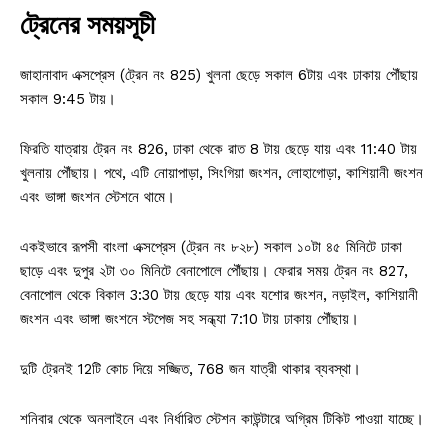
ট্রেনের সময়সূচী
জাহানাবাদ এক্সপ্রেস (ট্রেন নং 825) খুলনা ছেড়ে সকাল 6টায় এবং ঢাকায় পৌঁছায়
সকাল 9:45 টায়।
ফিরতি যাত্রায় ট্রেন নং 826, ঢাকা থেকে রাত 8 টায় ছেড়ে যায় এবং 11:40 টায়
খুলনায় পৌঁছায়। পথে, এটি নোয়াপাড়া, সিংগিয়া জংশন, লোহাগোড়া, কাশিয়ানী জংশন
এবং ভাঙ্গা জংশন স্টেশনে থামে।
একইভাবে রূপসী বাংলা এক্সপ্রেস (ট্রেন নং ৮২৮) সকাল ১০টা ৪৫ মিনিটে ঢাকা
ছাড়ে এবং দুপুর ২টা ৩০ মিনিটে বেনাপোলে পৌঁছায়। ফেরার সময় ট্রেন নং 827,
বেনাপোল থেকে বিকাল 3:30 টায় ছেড়ে যায় এবং যশোর জংশন, নড়াইল, কাশিয়ানী
জংশন এবং ভাঙ্গা জংশনে স্টপেজ সহ সন্ধ্যা 7:10 টায় ঢাকায় পৌঁছায়।
দুটি ট্রেনই 12টি কোচ দিয়ে সজ্জিত, 768 জন যাত্রী থাকার ব্যবস্থা।
শনিবার থেকে অনলাইনে এবং নির্ধারিত স্টেশন কাউন্টারে অগ্রিম টিকিট পাওয়া যাচ্ছে।