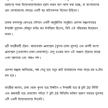
ভ্রমণের সময় উল্লেখযোগ্যভাবে হ্রাস করবে বলে আশা করা হচ্ছে, যা বাংলাদেশের
রেল যোগাযোগের ক্ষেত্রে একটি বড় মাইলফলক হিসেবে চিহ্নিত।
ঢাকার কমলাপুর রেলওয়ে স্টেশনে একটি আনুষ্ঠানিক অনুষ্ঠানে রেলপথ মন্ত্রণালয়ের
উপদেষ্টা মুহাম্মদ ফৌজুল কবির খান উপস্থিত ছিলেন, যিনি এই পরিষেবার উদ্বোধন
করেন।
দুটি যাত্রীবাহী ট্রেন- জাহানাবাদ এক্সপ্রেস (খুলনা-ঢাকা-খুলনা) এবং রূপসী বাংলা
এক্সপ্রেস (বেনাপোল-ঢাকা-বেনাপোল)- চালু হওয়ার ফলে এই অঞ্চলে ট্রেনের যাত্রা
এখন দ্রুততর এবং আরও দক্ষ।
রেলপথ মন্ত্রক জানিয়েছে, পদ্মা সেতু হয়ে নতুন রুটে যাতায়াতের সময় মাত্র চার ঘণ্টার
কম হবে।
যাত্রীরা জানান, ঢাকা থেকে খুলনা হয়ে টাঙ্গাইল ও ঈশ্বরদী হয়ে 9 ঘন্টা 30 মিনিট
এবং রাজবাড়ী হয়ে বেনাপোল পর্যন্ত 7 ঘন্টা 35 মিনিটের বর্তমান ভ্রমণ সময়ের তুলনায়
এটি একটি উল্লেখযোগ্য উন্নতি।