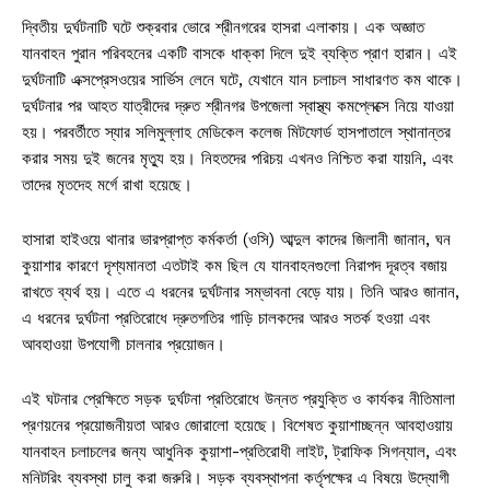
দ্বিতীয় দুর্ঘটনাটি ঘটে শুক্রবার ভোরে শ্রীনগরের হাসরা এলাকায়। এক অজ্ঞাত
যানবাহন পুরান পরিবহনের একটি বাসকে ধাক্কা দিলে দুই ব্যক্তি প্রাণ হারান। এই
দুর্ঘটনাটি এক্সপ্রেসওয়ের সার্ভিস লেনে ঘটে, যেখানে যান চলাচল সাধারণত কম থাকে।
দুর্ঘটনার পর আহত যাত্রীদের দ্রুত শ্রীনগর উপজেলা স্বাস্থ্য কমপ্লেক্সে নিয়ে যাওয়া
হয়। পরবর্তীতে স্যার সলিমুল্লাহ মেডিকেল কলেজ মিটফোর্ড হাসপাতালে স্থানান্তর
করার সময় দুই জনের মৃত্যু হয়। নিহতদের পরিচয় এখনও নিশ্চিত করা যায়নি, এবং
তাদের মৃতদেহ মর্গে রাখা হয়েছে।
হাসারা হাইওয়ে থানার ভারপ্রাপ্ত কর্মকর্তা (ওসি) আব্দুল কাদের জিলানী জানান, ঘন
কুয়াশার কারণে দৃশ্যমানতা এতটাই কম ছিল যে যানবাহনগুলো নিরাপদ দূরত্ব বজায়
রাখতে ব্যর্থ হয়। এতে এ ধরনের দুর্ঘটনার সম্ভাবনা বেড়ে যায়। তিনি আরও জানান,
এ ধরনের দুর্ঘটনা প্রতিরোধে দ্রুতগতির গাড়ি চালকদের আরও সতর্ক হওয়া এবং
আবহাওয়া উপযোগী চালনার প্রয়োজন।
এই ঘটনার প্রেক্ষিতে সড়ক দুর্ঘটনা প্রতিরোধে উন্নত প্রযুক্তি ও কার্যকর নীতিমালা
প্রণয়নের প্রয়োজনীয়তা আরও জোরালো হয়েছে। বিশেষত কুয়াশাচ্ছন্ন আবহাওয়ায়
যানবাহন চলাচলের জন্য আধুনিক কুয়াশা-প্রতিরোধী লাইট, ট্রাফিক সিগন্যাল, এবং
মনিটরিং ব্যবস্থা চালু করা জরুরি। সড়ক ব্যবস্থাপনা কর্তৃপক্ষের এ বিষয়ে উদ্যোগী