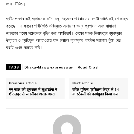
হওয়া উচিত।
দুর্ঘটনাগুলোর এই দুঃখজনক ঘটনা শুধু নিহতদের পরিবার নয়, গোটা জাতিকেই শোকাহত
করেছে। এ ধরনের পরিস্থিতি ভবিষ্যতে এড়ানোর জন্য প্রশাসন এবং সাধারণ
জনগণের মধ্যে সচেতনতা বৃদ্ধি করা অপরিহার্য। দেশের সড়ক নিরাপত্তা ব্যবস্থার
উন্নয়ন ও প্রতিকূল আবহাওয়ায় যান চলাচল ব্যবস্থার কার্যকর সমাধান খুঁজে বের
করাই এখন সময়ের দাবি।
TAGS
Dhaka-Mawa expressway
Road Crash
Previous article
Next article
नए साल की शुरुआत में चुआडांगा में
तंगेल पुलिस प्रशिक्षण केंद्र से 14
शीतलहर से जनजीवन अस्त-व्यस्त
कांस्टेबलों को कार्यमुक्त किया गया