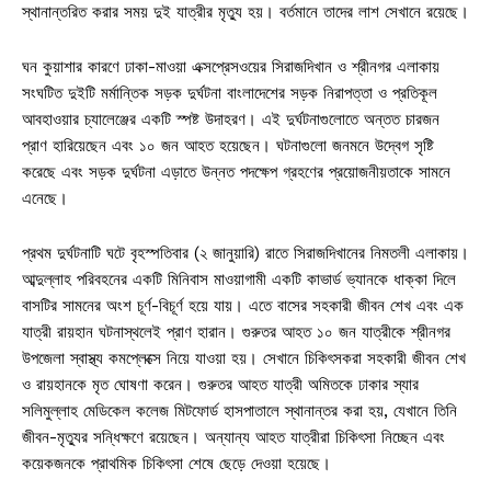
স্থানান্তরিত করার সময় দুই যাত্রীর মৃত্যু হয়। বর্তমানে তাদের লাশ সেখানে রয়েছে।
ঘন কুয়াশার কারণে ঢাকা-মাওয়া এক্সপ্রেসওয়ের সিরাজদিখান ও শ্রীনগর এলাকায়
সংঘটিত দুইটি মর্মান্তিক সড়ক দুর্ঘটনা বাংলাদেশের সড়ক নিরাপত্তা ও প্রতিকূল
আবহাওয়ার চ্যালেঞ্জের একটি স্পষ্ট উদাহরণ। এই দুর্ঘটনাগুলোতে অন্তত চারজন
প্রাণ হারিয়েছেন এবং ১০ জন আহত হয়েছেন। ঘটনাগুলো জনমনে উদ্বেগ সৃষ্টি
করেছে এবং সড়ক দুর্ঘটনা এড়াতে উন্নত পদক্ষেপ গ্রহণের প্রয়োজনীয়তাকে সামনে
এনেছে।
প্রথম দুর্ঘটনাটি ঘটে বৃহস্পতিবার (২ জানুয়ারি) রাতে সিরাজদিখানের নিমতলী এলাকায়।
আব্দুল্লাহ পরিবহনের একটি মিনিবাস মাওয়াগামী একটি কাভার্ড ভ্যানকে ধাক্কা দিলে
বাসটির সামনের অংশ চূর্ণ-বিচূর্ণ হয়ে যায়। এতে বাসের সহকারী জীবন শেখ এবং এক
যাত্রী রায়হান ঘটনাস্থলেই প্রাণ হারান। গুরুতর আহত ১০ জন যাত্রীকে শ্রীনগর
উপজেলা স্বাস্থ্য কমপ্লেক্সে নিয়ে যাওয়া হয়। সেখানে চিকিৎসকরা সহকারী জীবন শেখ
ও রায়হানকে মৃত ঘোষণা করেন। গুরুতর আহত যাত্রী অমিতকে ঢাকার স্যার
সলিমুল্লাহ মেডিকেল কলেজ মিটফোর্ড হাসপাতালে স্থানান্তর করা হয়, যেখানে তিনি
জীবন-মৃত্যুর সন্ধিক্ষণে রয়েছেন। অন্যান্য আহত যাত্রীরা চিকিৎসা নিচ্ছেন এবং
কয়েকজনকে প্রাথমিক চিকিৎসা শেষে ছেড়ে দেওয়া হয়েছে।