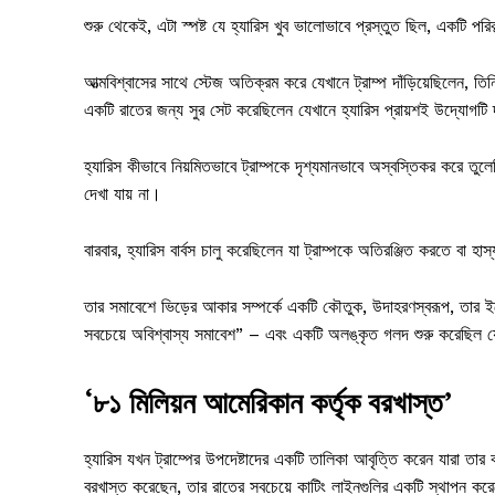
শুরু থেকেই, এটা স্পষ্ট যে হ্যারিস খুব ভালোভাবে প্রস্তুত ছিল, একটি পরিক
আত্মবিশ্বাসের সাথে স্টেজ অতিক্রম করে যেখানে ট্রাম্প দাঁড়িয়েছিলেন, ত
একটি রাতের জন্য সুর সেট করেছিলেন যেখানে হ্যারিস প্রায়শই উদ্যোগট
হ্যারিস কীভাবে নিয়মিতভাবে ট্রাম্পকে দৃশ্যমানভাবে অস্বস্তিকর করে তুল
দেখা যায় না।
বারবার, হ্যারিস বার্বস চালু করেছিলেন যা ট্রাম্পকে অতিরঞ্জিত করতে বা হা
তার সমাবেশে ভিড়ের আকার সম্পর্কে একটি কৌতুক, উদাহরণস্বরূপ, তার ইভেন
সবচেয়ে অবিশ্বাস্য সমাবেশ” – এবং একটি অলঙ্কৃত গলদ শুরু করেছিল যে
‘৮১ মিলিয়ন আমেরিকান কর্তৃক বরখাস্ত’
হ্যারিস যখন ট্রাম্পের উপদেষ্টাদের একটি তালিকা আবৃত্তি করেন যারা তা
বরখাস্ত করেছেন, তার রাতের সবচেয়ে কাটিং লাইনগুলির একটি স্থাপন করে