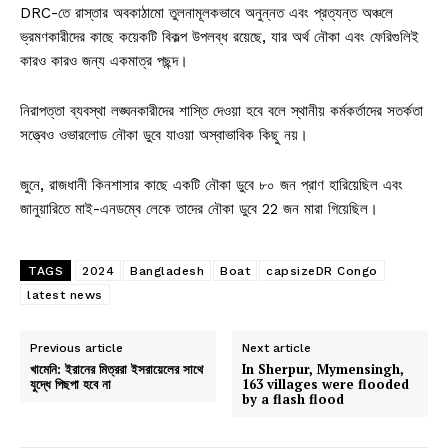
DRC-তে রাস্তার অবকাঠামো তুলনামূলকভাবে অনুন্নত এবং প্রত্যন্ত অঞ্চলে
ভ্রমণকারীদের কাছে কয়েকটি বিকল্প উপলব্ধ রয়েছে, যার অর্থ নৌকা এবং ফেরিগুলিই
কারও কারও জন্য একমাত্র পছন্দ।
নিরাপত্তা ব্যবস্থা লঙ্ঘনকারীদের শাস্তি দেওয়া হবে বলে স্থানীয় কর্মকর্তাদের সতর্কতা
সত্ত্বেও ওভারলোড নৌকা ডুবে যাওয়া অস্বাভাবিক কিছু নয়।
জুনে, রাজধানী কিনশাসার কাছে একটি নৌকা ডুবে ৮০ জন প্রাণ হারিয়েছিল এবং
জানুয়ারিতে মাই-এনডম্বে লেকে তাদের নৌকা ডুবে 22 জন মারা গিয়েছিল।
TAGS
2024
Bangladesh
Boat
capsizeDR Congo
latest news
Previous article
Next article
খামেনি: ইরানের মিত্ররা ইসরায়েলের সাথে
In Sherpur, Mymensingh,
যুদ্ধে পিছপা হবে না
163 villages were flooded
by a flash flood