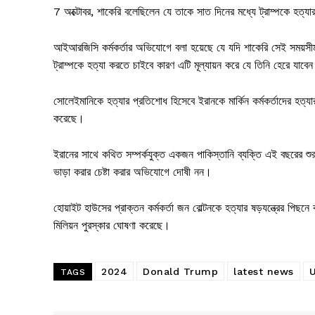
7 অক্টোবর, শাকেরি বলেছিলেন যে তাকে সাত দিনের মধ্যে ট্রাম্পকে হত্যা
আইআরজিসি কর্মকর্তার অভিযোগে বলা হয়েছে যে যদি শাকেরি সেই সময়সীম
ট্রাম্পকে হত্যা করতে চাইবে কারণ এটি মূল্যায়ন করে যে তিনি হেরে যা
সোলেইমানিকে হত্যার প্রতিশোধ হিসেবে ইরানকে মার্কিন কর্মকর্তাদের হত্যা
করেছে।
ইরানের সাথে কথিত সম্পর্কযুক্ত একজন পাকিস্তানি ব্যক্তি এই বছরের শুরুর
ভাড়া করার চেষ্টা করার অভিযোগে দোষী নন।
হোয়াইট হাউসের প্রাক্তন কর্মকর্তা জন বোল্টনকে হত্যার ষড়যন্ত্রের পিছনে
মিলিয়ন পুরস্কার ঘোষণা করেছে।
2024
Donald Trump
latest news
U
TAGS