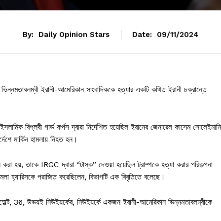
By:
Daily Opinion Stars
Date:
09/11/2024
িশিষ্ট ভিন্নমতাবলম্বী ইরানী-আমেরিকান সাংবাদিককে হত্যার একটি কথিত ইরানী চক্রান্তে
ের ইসলামিক বিপ্লবী গার্ড কর্পস দ্বারা নির্দেশিত হয়েছিল ইরানের জেনারেল কাসেম সোলেইমান
্দেশে মার্কিন হামলায় নিহত হন।
হয়, তাকে IRGC দ্বারা “টাস্ক” দেওয়া হয়েছিল ট্রাম্পকে হত্যা করার পরিকল্পনা
ডেন্ট কমলা হ্যারিসকে পরাজিত করেছিলেন, বিভাগটি এক বিবৃতিতে বলেছে।
োল্ট, 36, উভয়ই নিউইয়র্কের, নিউইয়র্কে একজন ইরানী-আমেরিকান ভিন্নমতাবলম্বীকে