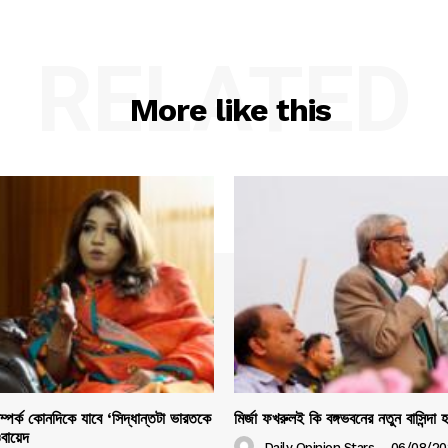
RELATED
More like this
সম্পর্ক কোনদিকে যাবে ‘সিদ্ধান্তটা ভারতকে
মির্জা ফখরুলই কি বঙ্গভবনের নতুন বাসিন্দা 
ওবায়েদ
Daily Opinion Stars
-
06/08/20