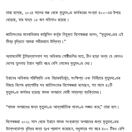
তারা বলেছে, ২০২৪ সালের শুরু থেকে মৃত্যুদণ্ড কার্যকরের সংখ্যা ৪০০-এর উপরে
বেড়েছে, যার মধ্যে ১৫ জন মহিলাও রয়েছে।
জাতিসংঘের মানবাধিকার কাউন্সিল কর্তৃক নিযুক্ত বিশেষজ্ঞরা বলেন, “মৃত্যুদণ্ডের এই
তীব্র বৃদ্ধিতে আমরা গভীরভাবে উদ্বিগ্ন।”
অ্যামনেস্টি ইন্টারন্যাশনাল সহ অধিকার গোষ্ঠীগুলির মতে, চীন ছাড়া অন্য যে কোনও
দেশের তুলনায় ইরান প্রতি বছর বেশি লোকের মৃত্যুদণ্ড দেয়।
ইরানের অধিকার পরিস্থিতি এবং বিচারবহির্ভূত, সংক্ষিপ্ত এবং নির্বিচারে মৃত্যুদণ্ডের
বিষয়ে বিশেষ র‌্যাপোর্টার সহ জাতিসংঘের বিশেষজ্ঞরা বলেছেন, গত মাসে ৪১টি
মৃত্যুদণ্ড কার্যকর হয়েছে মাদক অপরাধে দোষী সাব্যস্ত ব্যক্তিদের।
“মাদক অপরাধের জন্য মৃত্যুদণ্ড আন্তর্জাতিক মানদণ্ড লঙ্ঘন করে,” তারা বলে।
বিশেষজ্ঞরা ২০২১ সাল থেকে ইরানে মাদক সংক্রান্ত অপরাধের জন্য মৃত্যুদণ্ডের
উল্লেখযোগ্য বৃদ্ধির জন্য দুঃখ প্রকাশ করেছেন, শুধুমাত্র গত বছর ৪০০ টিরও বেশি