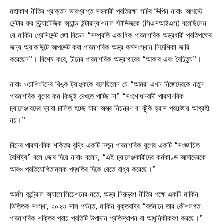
মহাকাশ নীতির প্রাক্তন ভারপ্রাপ্ত সহকারী প্রতিরক্ষা সচিব ভিপিন নারাং আগস্টে
সেন্টার ফর স্ট্র্যাটেজিক অ্যান্ড ইন্টারন্যাশনাল স্টাডিজকে (সিএসআইএস) বলেছিলেন
যে মার্কিন প্রেসিডেন্ট জো বিডেন “সম্প্রতি একাধিক পারমাণবিক অস্ত্রধারী প্রতিপক্ষের
জন্য অ্যাকাউন্টে আপডেট করা পারমাণবিক অস্ত্র কর্মসংস্থান নির্দেশিকা জারি
করেছেন”। বিশেষ করে, চীনের পারমাণবিক অস্ত্রাগারের “আকার এবং বৈচিত্র্য”।
নারাং ওয়াশিংটনের থিঙ্ক ট্যাঙ্ককে বলেছিলেন যে “আমরা এখন নিজেদেরকে নতুন
পারমাণবিক যুগের কম কিছুই দেখতে পাচ্ছি না” “সংশোধনবাদী পারমাণবিক
চ্যালেঞ্জারদের দ্বারা চালিত হচ্ছে যারা অস্ত্র নিয়ন্ত্রণ বা ঝুঁকি হ্রাস প্রচেষ্টায় আগ্রহী
নয়।”
চীনের পারমাণবিক শক্তির বৃদ্ধি একটি নতুন পারমাণবিক যুগের একটি “সংজ্ঞায়িত
বৈশিষ্ট্য” বলে জোর দিয়ে নারাং বলেন, “এই চ্যালেঞ্জকারীদের কর্মকাণ্ড আমাদেরকে
আরও প্রতিযোগিতামূলক পদ্ধতির দিকে যেতে বাধ্য করেছে।”
আর্মস কন্ট্রোল অ্যাসোসিয়েশনের মতে, অস্ত্র নিয়ন্ত্রণ নীতির পক্ষে একটি মার্কিন
ভিত্তিক সংস্থা, ২০২৩ সাল পর্যন্ত, মার্কিন যুক্তরাষ্ট্র “বর্তমানে তার কৌশলগত
পারমাণবিক শক্তির প্রায় প্রতিটি উপাদান প্রতিস্থাপন বা আধুনিকীকরণ করছে।”