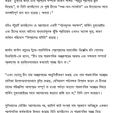
করার” চুক্তির জন্য চীনা প্রস্তাব সম্পর্কে মার্কিন পক্ষের “প্রচুর প্রশ্নের জন্ম
দিয়েছে”, যা তিনি বলেছিলেন যে পৃষ্ঠে চীনের “লঞ্চ-অন-সতর্কতা” এর উন্নয়নের সাথে
অসঙ্গতিপূর্ণ বলে মনে হয়েছে। ক্ষমতা।”
যদিও স্টুয়ার্ট বলেছিলেন যে আলোচনা একটি “গঠনমূলক পদক্ষেপ”, মার্কিন যুক্তরাষ্ট্র
এবং চীনের মধ্যে আইনত বাধ্যতামূলক ঝুঁকি প্রতিরোধ এখনও অনেক দূরে, কারণ
বর্তমান পরিবেশে “বিশ্বাসের ঘাটতি” রয়েছে।
জার্মান মার্শাল ফান্ডের ইন্দো-প্যাসিফিক প্রোগ্রামের ম্যানেজিং ডিরেক্টর বনি গ্লেসার
ডিডব্লিউ-কে বলেন, “চীন তার পারমাণবিক অস্ত্রাগারের আকার এবং সক্ষমতা সম্পর্কে
প্রকাশ্যে বা ব্যক্তিগতভাবে কখনোই স্বচ্ছ ছিল না।”
“এখন যেহেতু চীন তার অস্ত্রাগারের আধুনিকীকরণ করছে এবং তার পারমাণবিক অস্ত্রের
তালিকা উল্লেখযোগ্যভাবে বৃদ্ধি করছে, বেশিরভাগ পর্যবেক্ষক বিশ্বাস করেন যে চীনারা
তাদের পরিকল্পিত আপগ্রেড সম্পূর্ণ না হওয়া পর্যন্ত অন্তত পারমাণবিক অস্ত্রের বিষয়ে
মার্কিন যুক্তরাষ্ট্রের সাথে আলোচনায় জড়াতে রাজি হবে না,” তিনি যোগ করেছেন।
সুলিভানের বেইজিং আলোচনার পর, রয়টার্স বার্তা সংস্থা নাম প্রকাশে অনিচ্ছুক একজন
প্রশাসনিক কর্মকর্তাকে উদ্ধৃত করেছে যিনি বলেছিলেন যে পারমাণবিক অস্ত্র নিয়ে