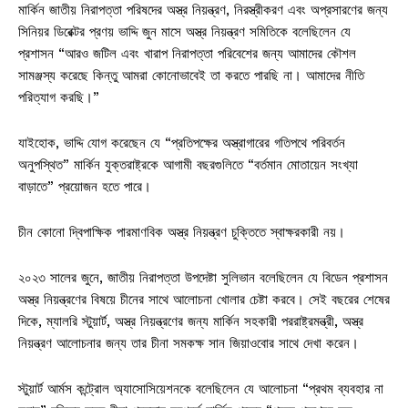
মার্কিন জাতীয় নিরাপত্তা পরিষদের অস্ত্র নিয়ন্ত্রণ, নিরস্ত্রীকরণ এবং অপ্রসারণের জন্য
সিনিয়র ডিরেক্টর প্রণয় ভাদ্দি জুন মাসে অস্ত্র নিয়ন্ত্রণ সমিতিকে বলেছিলেন যে
প্রশাসন “আরও জটিল এবং খারাপ নিরাপত্তা পরিবেশের জন্য আমাদের কৌশল
সামঞ্জস্য করেছে কিন্তু আমরা কোনোভাবেই তা করতে পারছি না। আমাদের নীতি
পরিত্যাগ করছি।”
যাইহোক, ভাদ্দি যোগ করেছেন যে “প্রতিপক্ষের অস্ত্রাগারের গতিপথে পরিবর্তন
অনুপস্থিত” মার্কিন যুক্তরাষ্ট্রকে আগামী বছরগুলিতে “বর্তমান মোতায়েন সংখ্যা
বাড়াতে” প্রয়োজন হতে পারে।
চীন কোনো দ্বিপাক্ষিক পারমাণবিক অস্ত্র নিয়ন্ত্রণ চুক্তিতে স্বাক্ষরকারী নয়।
২০২৩ সালের জুনে, জাতীয় নিরাপত্তা উপদেষ্টা সুলিভান বলেছিলেন যে বিডেন প্রশাসন
অস্ত্র নিয়ন্ত্রণের বিষয়ে চীনের সাথে আলোচনা খোলার চেষ্টা করবে। সেই বছরের শেষের
দিকে, ম্যালরি স্টুয়ার্ট, অস্ত্র নিয়ন্ত্রণের জন্য মার্কিন সহকারী পররাষ্ট্রমন্ত্রী, অস্ত্র
নিয়ন্ত্রণ আলোচনার জন্য তার চীনা সমকক্ষ সান জিয়াওবোর সাথে দেখা করেন।
স্টুয়ার্ট আর্মস কন্ট্রোল অ্যাসোসিয়েশনকে বলেছিলেন যে আলোচনা “প্রথম ব্যবহার না