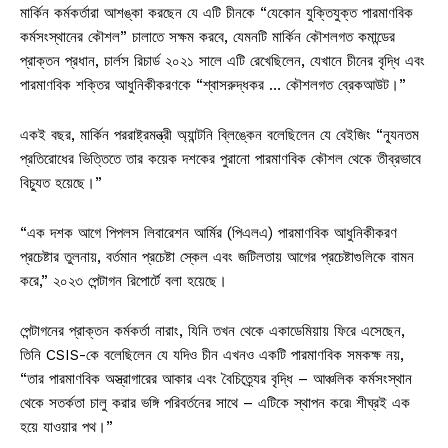
মার্কিন কর্মকর্তারা আশঙ্কা করছেন যে এটি চীনকে “যেকোন যুক্তিযুক্ত পারমাণবিক
কর্মসংস্থানের কৌশল” চালাতে সক্ষম করবে, যেমনটি মার্কিন কৌশলগত কমান্ডের
প্রাক্তন প্রধান, চার্লস রিচার্ড ২০২১ সালে এটি রেখেছিলেন, যেখানে চীনের বৃদ্ধি এবং
পারমাণবিক শক্তির আধুনিকীকরণকে “শ্বাসরুদ্ধকর … কৌশলগত ব্রেকআউট।”
একই বছর, মার্কিন পররাষ্ট্রমন্ত্রী অ্যান্টনি ব্লিঙ্কেন বলেছিলেন যে বেইজিং “ন্যূনতম
প্রতিরোধের ভিত্তিতে তার কয়েক দশকের পুরানো পারমাণবিক কৌশল থেকে তীব্রভাবে
বিচ্যুত হয়েছে।”
“এক দশক আগে পিপলস লিবারেশন আর্মির (পিএলএ) পারমাণবিক আধুনিকীকরণ
প্রচেষ্টার তুলনায়, বর্তমান প্রচেষ্টা স্কেল এবং জটিলতায় আগের প্রচেষ্টাগুলিকে বামন
করে,” ২০২৩ পেন্টাগন রিপোর্টে বলা হয়েছে।
পেন্টাগনের প্রাক্তন কর্মকর্তা নারাং, যিনি তখন থেকে একাডেমিয়ায় ফিরে এসেছেন,
তিনি CSIS-কে বলেছিলেন যে যদিও চীন এখনও একটি পারমাণবিক সমকক্ষ নয়,
“তার পারমাণবিক অস্ত্রাগারের আকার এবং বৈচিত্র্যের বৃদ্ধি – আঞ্চলিক কর্মসংস্থান
থেকে সতর্কতা চালু করার ভঙ্গি পরিবর্তনের সাথে – এটিকে স্থাপন করে৷ শীঘ্রই এক
হয়ে যাওয়ার পথ।”