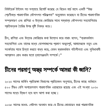
নিউইয়র্ক টাইমস গত সপ্তাহে রিপোর্ট করেছে যে বিডেন মার্চ মাসে একটি “উচ্চ
শ্রেণীবদ্ধ পারমাণবিক কৌশলগত পরিকল্পনা” অনুমোদন করেছেন যা চীনের পারমাণবিক
সম্প্রসারণ এবং রাশিয়া ও উত্তর কোরিয়ার সাথে সম্ভাব্য কৌশলগত সহযোগিতার
প্রতিবন্ধক তৈরির উপর দৃষ্টি নিবদ্ধ করে।
চীন, রাশিয়া এবং উত্তর কোরিয়ার কথা উল্লেখ করে নারাং বলেন, “ক্রমবর্ধমান
সহযোগিতা এবং তাদের মধ্যে যোগসাজশের প্রমাণ অভূতপূর্ব, আমাদেরকে নতুন এবং
সতর্কতার সাথে চিন্তা করতে বাধ্য করে, যেমন ক্রমবর্ধমান গতিশীলতা এবং সুবিধাবাদী
আগ্রাসন রোধ করার মতো চ্যালেঞ্জগুলি সম্পর্কে।”
চীনের পরমাণু অস্ত্র সম্পর্কে আমরা কী জানি?
২০২৩ সালের মার্কিন প্রতিরক্ষা বিভাগের প্রতিবেদন অনুসারে, চীনের কাছে বর্তমানে
৫০০ টিরও বেশি অপারেশনাল পারমাণবিক ওয়ারহেড রয়েছে এবং এই সংখ্যা ২০৩০
সালের মধ্যে দ্বিগুণ হবে বলে আশা করা হচ্ছে।
২০৩৫ সালের মধ্যে, পেন্টাগন অনুমান করে যে চীনের মোতায়েন করা পারমাণবিক