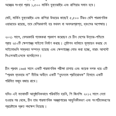
অস্ত্রের সংখ্যা প্রায় ১,৫০০ মার্কিন যুক্তরাষ্ট্র এবং রাশিয়ার সমান হবে।
মোট, মার্কিন যুক্তরাষ্ট্র এবং রাশিয়া উভয়ের কাছেই ৫,৫০০ টিরও বেশি পারমাণবিক
ওয়ারহেড রয়েছে, তবে বেশিরভাগই হয় মথবল বা অবসরপ্রাপ্ত, ধ্বংসের অপেক্ষায়।
২০২১ সালে, বেসরকারি গবেষকরা প্রকাশ করেছেন যে চীন দেশের উত্তর-পশ্চিমে
প্রায় ২৫০টি ক্ষেপণাস্ত্র সাইলো নির্মাণ করছে। পেন্টাগন বর্তমানে মূল্যায়ন করছে যে
সাইলোগুলি সম্ভবত সম্পন্ন হয়েছে এবং ক্ষেপণাস্ত্রে লোড করা হচ্ছে, নারাং আগস্টে
সিএসআইএসকে বলেছিলেন।
চীন প্রথম ১৯৬৪ সালে একটি পারমাণবিক পরীক্ষা চালায় এবং কয়েক দশক ধরে এটি
“প্রথম ব্যবহার না” নীতির অধীনে একটি “ন্যূনতম প্রতিরোধক” হিসাবে একটি
পরিমিত মজুদ বজায় রাখে।
যদিও এই মতবাদটি আনুষ্ঠানিকভাবে পরিবর্তিত হয়নি, শি জিনপিং ২০১২ সালে নেতা
হওয়ার পর থেকে, চীন তার পারমাণবিক অস্ত্রাগারের আধুনিকীকরণ এবং সংগঠিতকরণের
প্রচেষ্টাকে দ্রুত পদক্ষেপ নিয়েছে।