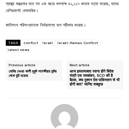
স্বাস্থ্য মন্ত্রকের মতে গত এক বছরে কমপক্ষে ৪২,২২৭ জনকে হত্যা করেছে, যাদের
বেশিরভাগই বেসামরিক।
জাতিসংঘ পরিসংখ্যানকে নির্ভরযোগ্য বলে স্বীকার করেছে।
TAGS
conflict
Israel
Israel-Hamas Conflict
latest news
Previous article
Next article
মোদির দেওয়া কালী মুকুট সাতক্ষীরার মন্দির
आज इस्लामाबाद रवाना होंगे विदेश
থেকে চুরি হয়েছে
मंत्री एस जयशंकर, SCO की है
बैठक, क्या दुश्मन देश पाकिस्तान से भी
होगी बात? जानिए सबकुछ