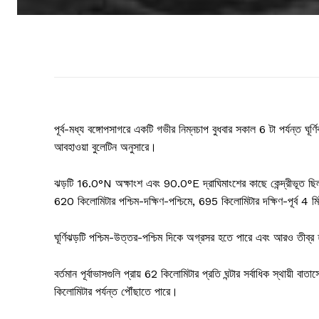
পূর্ব-মধ্য বঙ্গোপসাগরে একটি গভীর নিম্নচাপ বুধবার সকাল 6 টা পর্যন্ত ঘূ
আবহাওয়া বুলেটিন অনুসারে।
ঝড়টি 16.0°N অক্ষাংশ এবং 90.0°E দ্রাঘিমাংশের কাছে কেন্দ্রীভূত ছিল, ভু
620 কিলোমিটার পশ্চিম-দক্ষিণ-পশ্চিমে, 695 কিলোমিটার দক্ষিণ-পূর্ব 4 মিটার
ঘূর্ণিঝড়টি পশ্চিম-উত্তর-পশ্চিম দিকে অগ্রসর হতে পারে এবং আরও তীব্র
বর্তমান পূর্বাভাসগুলি প্রায় 62 কিলোমিটার প্রতি ঘন্টার সর্বাধিক স্থায়ী ব
কিলোমিটার পর্যন্ত পৌঁছাতে পারে।