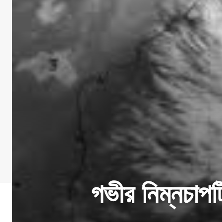
গভীর নিম্নচাপটি