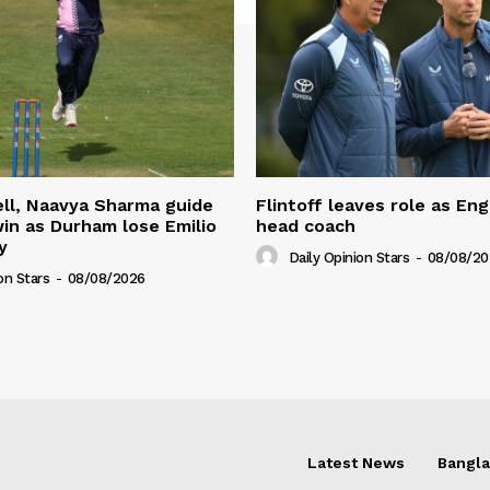
ll, Naavya Sharma guide
Flintoff leaves role as En
in as Durham lose Emilio
head coach
y
Daily Opinion Stars
-
08/08/20
on Stars
-
08/08/2026
Latest News
Bangl