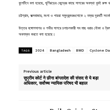
বুলেটিনে বলা হয়েছে, ঘূর্ণিঝড়ের কেন্দ্রের কাছে সাগরের অবস্থা খুবই রুক
চট্টগ্রাম, কক্সবাজার, মংলা ও পায়রা সমুদ্রবন্দরগুলোকে ২ নম্বর দূরবর্তী 
উত্তর বঙ্গোপসাগর ও গভীর সাগরে চলাচলকারী সব মাছ ধরার নৌকা ও ট্রলারক
অবলম্বন করতে বলা হয়েছে।
2024
Bangladesh
BMD
Cyclone D
TAGS
Previous article
सुप्रीम कोर्ट ने छीना बांग्लादेश की संसद से ये बड़ा
अधिकार, सर्वोच्च न्यायिक परिषद भी बहाल