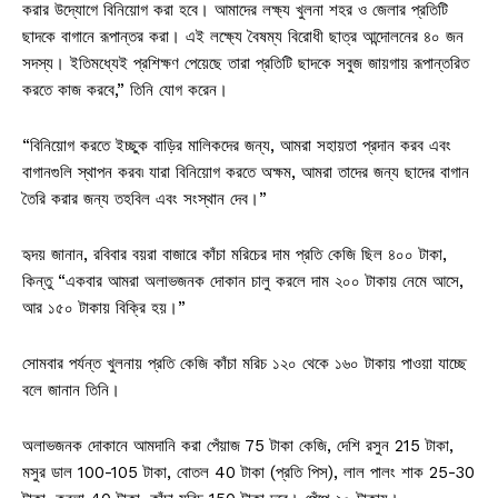
করার উদ্যোগে বিনিয়োগ করা হবে। আমাদের লক্ষ্য খুলনা শহর ও জেলার প্রতিটি
ছাদকে বাগানে রূপান্তর করা। এই লক্ষ্যে বৈষম্য বিরোধী ছাত্র আন্দোলনের ৪০ জন
সদস্য। ইতিমধ্যেই প্রশিক্ষণ পেয়েছে তারা প্রতিটি ছাদকে সবুজ জায়গায় রূপান্তরিত
করতে কাজ করবে,” তিনি যোগ করেন।
“বিনিয়োগ করতে ইচ্ছুক বাড়ির মালিকদের জন্য, আমরা সহায়তা প্রদান করব এবং
বাগানগুলি স্থাপন করব৷ যারা বিনিয়োগ করতে অক্ষম, আমরা তাদের জন্য ছাদের বাগান
তৈরি করার জন্য তহবিল এবং সংস্থান দেব।”
হৃদয় জানান, রবিবার বয়রা বাজারে কাঁচা মরিচের দাম প্রতি কেজি ছিল ৪০০ টাকা,
কিন্তু “একবার আমরা অলাভজনক দোকান চালু করলে দাম ২০০ টাকায় নেমে আসে,
আর ১৫০ টাকায় বিক্রি হয়।”
সোমবার পর্যন্ত খুলনায় প্রতি কেজি কাঁচা মরিচ ১২০ থেকে ১৬০ টাকায় পাওয়া যাচ্ছে
বলে জানান তিনি।
অলাভজনক দোকানে আমদানি করা পেঁয়াজ 75 টাকা কেজি, দেশি রসুন 215 টাকা,
মসুর ডাল 100-105 টাকা, বোতল 40 টাকা (প্রতি পিস), লাল পালং শাক 25-30