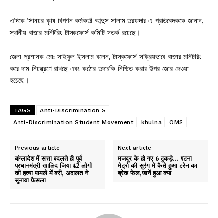
এদিকে সিনিয়র কৃষি বিপণন কর্মকর্তা আব্দুস সালাম তরফদার এ প্রতিবেদককে জানান,
স্থানীয় বাজার মনিটরিং টাস্কফোর্স কমিটি সতর্ক রয়েছে।
জেলা প্রশাসক মোঃ সাইফুল ইসলাম বলেন, টাস্কফোর্স সক্রিয়ভাবে বাজার মনিটরিং
করে দাম নিয়ন্ত্রণে রাখছে এবং কঠোর তদারকি নিশ্চিত করার উপর জোর দেওয়া
হয়েছে।
TAGS
Anti-Discrimination S
Anti-Discrimination Student Movement
khulna
OMS
Previous article
Next article
बांग्लादेश में सत्ता बदलते ही पूर्व
मजदूर के हो गए 6 टुकड़े… पटना
प्रधानमंत्री खालिद जिया 42 लोगों
मेट्रो की सुरंग में कैसे हुआ ट्रेन का
की हत्या मामले में बरी, अदालत ने
ब्रेक फेल,जानें हुआ क्या
सुनाया फैसला