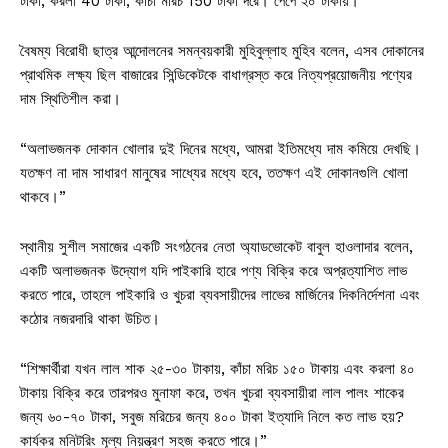
টাকা, করলা 40 টাকা, কাঁচা মরিচ 150 টাকা দরে। পেঁপে ২০ টাকায়।
বৈষম্য বিরোধী ছাত্র আন্দোলনের সমন্বয়কারী মুহিবুল্লাহ মুহিব বলেন, এসব দোকানের
প্রাথমিক লক্ষ্য ছিল বাজারের সিন্ডিকেটকে বাধাগ্রস্ত করে নিত্যপ্রয়োজনীয় পণ্যের
দাম স্থিতিশীল করা।
“অলাভজনক দোকান খোলার দুই দিনের মধ্যে, আমরা ইতিমধ্যে দাম কমিয়ে দেখছি।
যতক্ষণ না দাম সাধারণ মানুষের সাধ্যের মধ্যে হবে, ততক্ষণ এই দোকানগুলি খোলা
থাকবে।”
স্থানীয় সুশীল সমাজের একটি সংগঠনের নেতা অ্যাডভোকেট বাবুল হাওলাদার বলেন,
একটি অলাভজনক উদ্যোগ যদি পাইকারি হারে পণ্য বিক্রি করে অপ্রত্যাশিত লাভ
করতে পারে, তাহলে পাইকারি ও খুচরা ব্যবসায়ীদের লাভের মার্জিনের দিকনির্দেশনা এবং
কঠোর নজরদারি থাকা উচিত।
“শিক্ষার্থীরা যখন লাল শাক ২৫-৩০ টাকায়, কাঁচা মরিচ ১৫০ টাকায় এবং করলা ৪০
টাকায় বিক্রি করে তারপরও মুনাফা করে, তখন খুচরা ব্যবসায়ীরা লাল পালং শাকের
জন্য ৬০-৭০ টাকা, সবুজ মরিচের জন্য ৪০০ টাকা ইত্যাদি নিলে কত লাভ হয়?
কার্যকর মনিটরিং মূল্য নিয়ন্ত্রণ সহজ করতে পারে।”