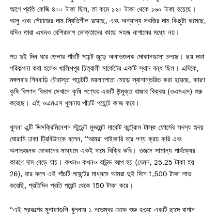
আগে প্রতি কেজি ৪০০ টাকা ছিল, তা কমে ১২০ টাকা থেকে ১৬০ টাকা হয়েছে।
আলু এবং পেঁয়াজের দাম স্থিতিশীল রয়েছে, এবং অন্যান্য সবজির দাম কিছুটা কমেছে,
যদিও তারা এখনও বেশিরভাগ ভোক্তাদের কাছে সহজ নাগালের মধ্যে নয়।
গত দুই দিন ধরে জেলার পাঁচটি পয়েন্ট জুড়ে অলাভজনক দোকানগুলো চলছে। ছয় দফা
পরিকল্পনা করা হলেও খালিশপুর চিত্রালী মার্কেটের একটি স্থান বন্ধ ছিল। এদিকে,
মঙ্গলবার শিববাড়ি চৌরাস্তা পয়েন্টটি ময়লাপোতা মোড়ে স্থানান্তরিত করা হয়েছে, কারণ
কৃষি বিপণন বিভাগ সেখানে কৃষি পণ্যের একটি উন্মুক্ত বাজার বিক্রয় (ওএমএস) শুরু
করেছে। এই ওএমএস খুলনার পাঁচটি পয়েন্টে কাজ করে।
খুলনা এন্টি ডিসক্রিমিনেশন স্টুডেন্ট মুভমেন্ট মার্কেট কন্ট্রোল টাস্ক ফোর্সের সদস্য হৃদয়
ঘোরামি ঢাকা ট্রিবিউনকে বলেন, “আমরা পাইকারি দরে পণ্য ক্রয় করি এবং
অলাভজনক দোকানের মাধ্যমে একই দামে বিক্রি করি। ওজনে সামান্য পার্থক্যের
কারণে দাম বেড়ে যায়। কখনও কখনও রাউন্ড আপ হয় (যেমন, 25.25 টাকা হয়
26), যার ফলে এই পাঁচটি পয়েন্টের মাধ্যমে আমরা দুই দিনে 1,500 টাকা লাভ
করেছি, প্রতিদিন প্রতি পয়েন্ট থেকে 150 টাকা করে।
“এই প্রকল্পের মুনাফাগুলি খুলনায় ১ নভেম্বর থেকে শুরু হওয়া একটি ছাদে বাগান