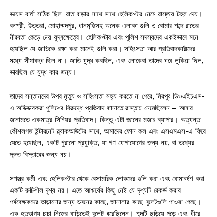
ভয়েস বার্তা সঠিক ছিল. রাত বাড়ার সাথে সাথে হেলিকপ্টার নেমে রাস্তায় টহল দেয়।
বনশ্রী, উত্তরা, মোহাম্মদপুর, ধানমন্ডিসহ অনেক এলাকা গুলি ও বোমার শব্দে রাতের
নীরবতা কেড়ে নেয় যুদ্ধক্ষেত্রে। হেলিকপ্টার এবং পুলিশ সদস্যদের একইভাবে মনে
হয়েছিল যে জাতিকে রক্ষা করা মানেই গুলি করা। সহিংসতা আর প্রতিবাদকারীদের
মধ্যে সীমাবদ্ধ ছিল না। জাতি যুদ্ধ করছিল, এবং লোকেরা তাদের ঘরে লুকিয়ে ছিল,
ভাবছিল যে যুদ্ধ কার জন্য।
তাদের সন্তানদের উপর মৃত্যু ও সহিংসতা সহ্য করতে না পেরে, মিরপুর ডিওএইচএস-
এ অভিভাবকরা পুলিশের বিরুদ্ধে প্রতিবাদ জানাতে রাস্তায় নেমেছিলেন – আমার
জানামতে একমাত্র সিনিয়র প্রতিবাদ। কিন্তু এটা জ্ঞানের মজার ব্যাপার। অত্যন্ত
কৌশলগত ইন্টারনেট ব্ল্যাকআউটের সাথে, আমাদের ফোন কল এবং এসএমএস-এ ফিরে
যেতে হয়েছিল, একটি পুরানো প্রযুক্তি, যা গণ যোগাযোগের জন্য নয়, বা তথ্যের
দ্রুত বিস্তারের জন্য নয়।
সশস্ত্র কর্মী এবং হেলিকপ্টার থেকে বেসামরিক লোকদের গুলি করা এবং বোমাবর্ষণ করা
একটি রুচিশীল দৃশ্য নয়। এতে আশ্চর্যের কিছু নেই যে দৃশ্যটি রেকর্ড করার
পর্যবেক্ষকদের তাড়ানোর জন্য ভবনের কাছে, জানালার কাছে বুলেটগুলি পাওয়া গেছে।
এক হতভাগ্য চাচা নিজের বাড়িতেই বুলেট ধরেছিলেন। শব্দটি ছড়িয়ে পড়ে এবং ধীরে