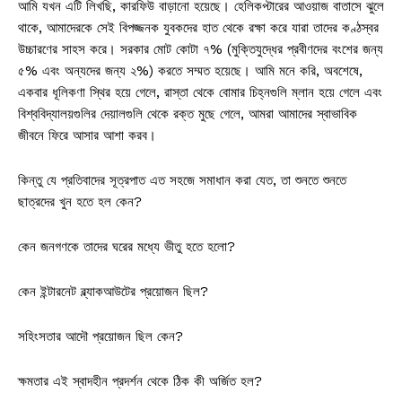
আমি যখন এটি লিখছি, কারফিউ বাড়ানো হয়েছে। হেলিকপ্টারের আওয়াজ বাতাসে ঝুলে
থাকে, আমাদেরকে সেই বিপজ্জনক যুবকদের হাত থেকে রক্ষা করে যারা তাদের কণ্ঠস্বর
উচ্চারণের সাহস করে। সরকার মোট কোটা ৭% (মুক্তিযুদ্ধের প্রবীণদের বংশের জন্য
৫% এবং অন্যদের জন্য ২%) করতে সম্মত হয়েছে। আমি মনে করি, অবশেষে,
একবার ধূলিকণা স্থির হয়ে গেলে, রাস্তা থেকে বোমার চিহ্নগুলি ম্লান হয়ে গেলে এবং
বিশ্ববিদ্যালয়গুলির দেয়ালগুলি থেকে রক্ত ​​​​মুছে গেলে, আমরা আমাদের স্বাভাবিক
জীবনে ফিরে আসার আশা করব।
কিন্তু যে প্রতিবাদের সূত্রপাত এত সহজে সমাধান করা যেত, তা শুনতে শুনতে
ছাত্রদের খুন হতে হল কেন?
কেন জনগণকে তাদের ঘরের মধ্যে ভীতু হতে হলো?
কেন ইন্টারনেট ব্ল্যাকআউটের প্রয়োজন ছিল?
সহিংসতার আদৌ প্রয়োজন ছিল কেন?
ক্ষমতার এই স্বাদহীন প্রদর্শন থেকে ঠিক কী অর্জিত হল?