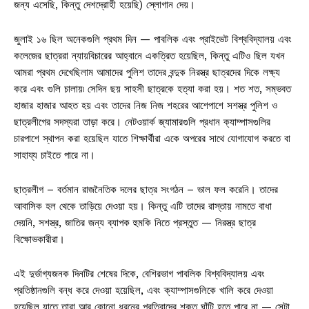
জন্য এসেছি, কিন্তু দেশদ্রোহী হয়েছি) স্লোগান দেয়।
জুলাই ১৬ ছিল অনেকগুলি প্রথম দিন — পাবলিক এবং প্রাইভেট বিশ্ববিদ্যালয় এবং
কলেজের ছাত্ররা ন্যায়বিচারের আহ্বানে একত্রিত হয়েছিল, কিন্তু এটিও ছিল যখন
আমরা প্রথম দেখেছিলাম আমাদের পুলিশ তাদের বন্দুক নিরস্ত্র ছাত্রদের দিকে লক্ষ্য
করে এবং গুলি চালায়৷ সেদিন ছয় সাহসী ছাত্রকে হত্যা করা হয়। শত শত, সম্ভবত
হাজার হাজার আহত হয় এবং তাদের নিজ নিজ শহরের আশেপাশে সশস্ত্র পুলিশ ও
ছাত্রলীগের সদস্যরা তাড়া করে। নেটওয়ার্ক জ্যামারগুলি প্রধান ক্যাম্পাসগুলির
চারপাশে স্থাপন করা হয়েছিল যাতে শিক্ষার্থীরা একে অপরের সাথে যোগাযোগ করতে বা
সাহায্য চাইতে পারে না।
ছাত্রলীগ – বর্তমান রাজনৈতিক দলের ছাত্র সংগঠন – ভাল ফল করেনি। তাদের
আবাসিক হল থেকে তাড়িয়ে দেওয়া হয়। কিন্তু এটি তাদের রাস্তায় নামতে বাধা
দেয়নি, সশস্ত্র, জাতির জন্য ব্যাপক হুমকি নিতে প্রস্তুত — নিরস্ত্র ছাত্র
বিক্ষোভকারীরা।
এই দুর্ভাগ্যজনক দিনটির শেষের দিকে, বেশিরভাগ পাবলিক বিশ্ববিদ্যালয় এবং
প্রতিষ্ঠানগুলি বন্ধ করে দেওয়া হয়েছিল, এবং ক্যাম্পাসগুলিকে খালি করে দেওয়া
হয়েছিল যাতে তারা আর কোনো ধরনের প্রতিবাদের শক্ত ঘাঁটি হতে পারে না — সেটা