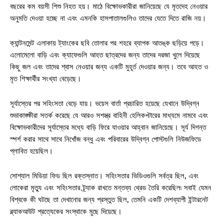
বছরের কম বয়সী শিশু নিহত হয়। মাঠে বিক্ষোভকারীরা জানিয়েছে যে মৃতদেহ নেওয়ার
অনুমতি দেওয়া হচ্ছে না এবং এমনকি হাসপাতালগুলিও তাদের যেতে দিতে রাজি নয়।
ক্যান্টনমেন্ট এলাকায় ট্যাংকের ছবি তোলার পর শহরে ব্যাপক আতঙ্ক ছড়িয়ে পড়ে।
এলোমেলো বাড়ি এবং ক্যাফেগুলি আহত ছাত্রদের জন্য তাদের দরজা খুলে দিয়েছে
কিছু জল এবং তাদের শ্বাস নেওয়ার জন্য একটি মুহূর্ত দেওয়ার জন্য। তবে আহত ও
মৃত শিক্ষার্থীর সংখ্যা বেড়েছে।
সূর্যাস্তের পর সহিংসতা বেড়ে যায়। ভয়েস বার্তা প্রচারিত হয়েছে যেখানে উদ্বিগ্ন
শুভাকাঙ্ক্ষীরা সতর্ক করেছে যে আরও সশস্ত্র বাহিনী হেলিকপ্টারের মাধ্যমে নামবে এবং
বিক্ষোভকারীদের সূর্যাস্তের মধ্যে বাড়ি ফিরে যাওয়ার আহ্বান জানিয়েছে। সূর্য দিগন্ত
স্পর্শ করার সাথে সাথে নিখোঁজ বন্ধু এবং পরিবারের উদ্বিগ্ন পোস্টগুলি নিউজফিডে
প্লাবিত হয়েছিল।
সোশ্যাল মিডিয়া ফিড ছিল রক্তস্নাত। সহিংসতার ভিডিওগুলি সর্বত্র ছিল, এবং
লোকেরা মৃত্যু এবং সহিংসতার ট্র্যাক রাখতে মন্তব্য থ্রেড তৈরি করেছিল৷ সবাই যেমন
বিশ্বকে কী ঘটছে তা দেখানোর জন্য প্রস্তুত ছিল, তেমনি একটি দেশব্যাপী ইন্টারনেট
ব্ল্যাকআউট প্রত্যেকের সংস্থাকে মুছে দিয়েছে।