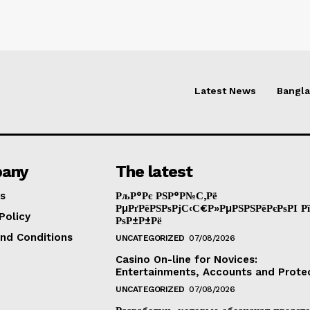
Latest News
Bangl
any
The latest
s
РљР°Рє РЅР°Р№С‚Рё
РµРґРёРЅРѕРјС‹С€Р»РµРЅРЅРёРєРѕРІ Р
Policy
РѕР±Р±Рё
nd Conditions
UNCATEGORIZED
07/08/2026
Casino On-line for Novices:
Entertainments, Accounts and Prote
UNCATEGORIZED
07/08/2026