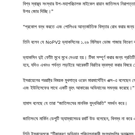
বিশ্ব স্বাস্থ্য সংস্থার উপ-মহাপরিচালক মাইকেল রায়ান জাতিসংঘ নিরাপত্তা
উপর জোর দিচ্ছি।”
“প্রকোপ বন্ধ করতে এবং পোলিওর আন্তর্জাতিক বিস্তার রোধ করার জন্য 
তিনি বলেন যে NoPV2 ভ্যাকসিনের ১.২৬ মিলিয়ন ডোজ গাজায় বিতরণ
ভ্যাকসিন দুই ফোঁটা মুখে মুখে দেওয়া হয়। টিকা সম্পূর্ণ করার জন্য প্রতি
হবে, যদিও এখনও পর্যন্ত লড়াইয়ে আরেকটি বিরতির ব্যবস্থা করার বিষয়
ইসরায়েলের পররাষ্ট্র বিষয়ক মুখপাত্র ওরেন মারমার্স্টেইন এক্স-এ বলেছ
এবং ইউনিসেফের সাথে একটি বৃহৎ আকারের অভিযানের সমন্বয় করেছে।”
হামাস বলেছে যে তারা “জাতিসংঘের মানবিক যুদ্ধবিরতি” সমর্থন করে।
জাতিসংঘে মার্কিন ডেপুটি অ্যাম্বাসেডর রবার্ট উড বলেছেন, বিলম্ব না করে
তিনি ইসরায়েলকে “টিকাকরণ অভিযান পরিচালনাকারী সংস্থাগুলির অ্যাক্সে