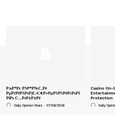
РљР°Рє РЅР°Р№С‚Рё
Casino On-l
РµРґРёРЅРѕРјС‹С€Р»РµРЅРЅРёРєРѕРІ
Entertainm
РїРѕ С…РѕР±Р±Рё
Protection
Daily Opinion Stars
-
07/08/2026
Daily Opini