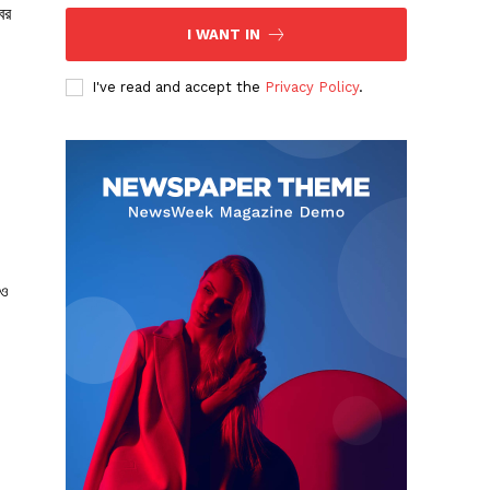
ের
I WANT IN
I've read and accept the
Privacy Policy
.
চও