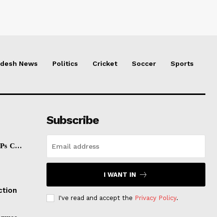
adesh News
Politics
Cricket
Soccer
Sports
Subscribe
їРѕ С…
I WANT IN
ction
I've read and accept the
Privacy Policy
.