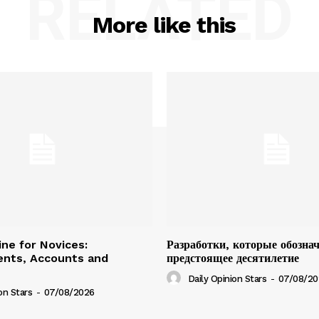
RELATED
More like this
ine for Novices:
Разработки, которые обозна
ents, Accounts and
предстоящее десятилетие
Daily Opinion Stars
-
07/08/20
on Stars
-
07/08/2026