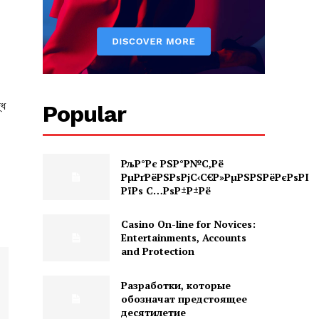
ধে
Popular
РљР°Рє РЅР°Р№С‚Рё
РµРґРёРЅРѕРјС‹С€Р»РµРЅРЅРёРєРѕРІ
РїРѕ С…РѕР±Р±Рё
Casino On-line for Novices:
Entertainments, Accounts
and Protection
Разработки, которые
обозначат предстоящее
десятилетие