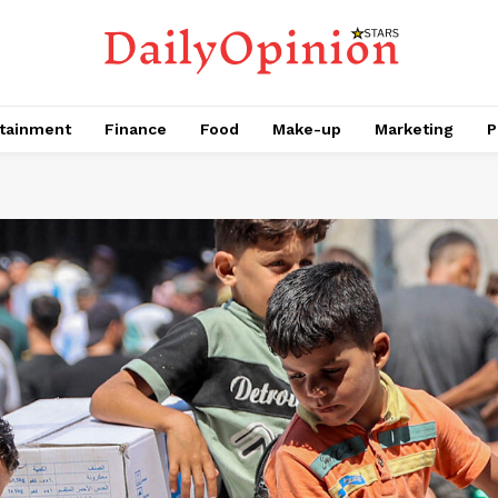
tainment
Finance
Food
Make-up
Marketing
P