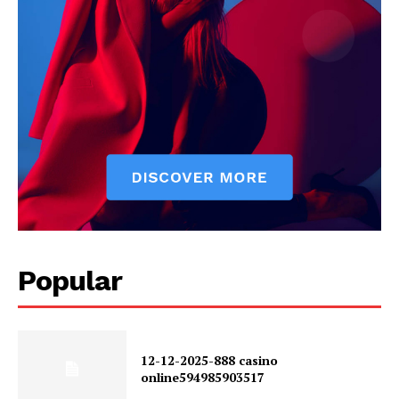
Popular
12-12-2025-888 casino
online594985903517