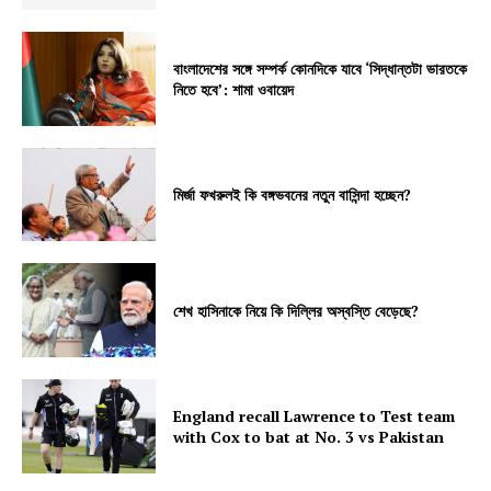
বাংলাদেশের সঙ্গে সম্পর্ক কোনদিকে যাবে ‘সিদ্ধান্তটা ভারতকে
নিতে হবে’: শামা ওবায়েদ
মির্জা ফখরুলই কি বঙ্গভবনের নতুন বাসিন্দা হচ্ছেন?
শেখ হাসিনাকে নিয়ে কি দিল্লির অস্বস্তি বেড়েছে?
England recall Lawrence to Test team
with Cox to bat at No. 3 vs Pakistan