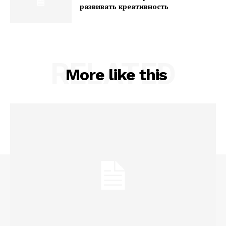
развивать креативность
RELATED
More like this