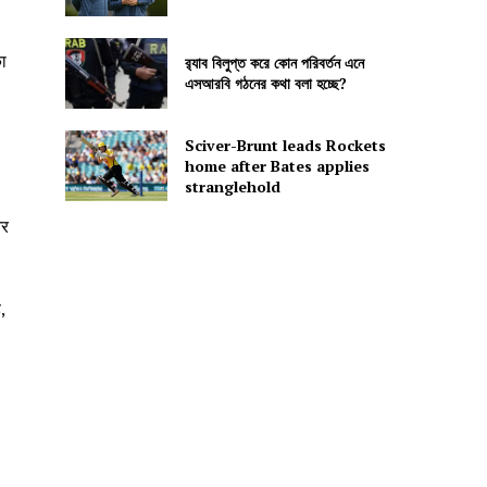
ा
র‍্যাব বিলুপ্ত করে কোন পরিবর্তন এনে
এসআরবি গঠনের কথা বলা হচ্ছে?
Sciver-Brunt leads Rockets
home after Bates applies
stranglehold
और
,