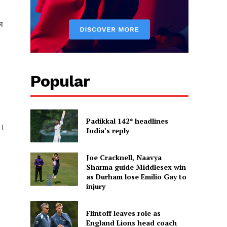
ा
Popular
Padikkal 142* headlines
ं।
India’s reply
Joe Cracknell, Naavya
Sharma guide Middlesex win
as Durham lose Emilio Gay to
injury
Flintoff leaves role as
England Lions head coach