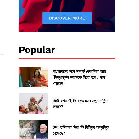
Popular
বাংলাদেশের সঙ্গে সম্পর্ক কোনদিকে যাবে
‘সিদ্ধান্তটা ভারতকে নিতে হবে’: শামা
ওবায়েদ
মির্জা ফখরুলই কি বঙ্গভবনের নতুন বাসিন্দা
হচ্ছেন?
শেখ হাসিনাকে নিয়ে কি দিল্লির অস্বস্তি
বেড়েছে?