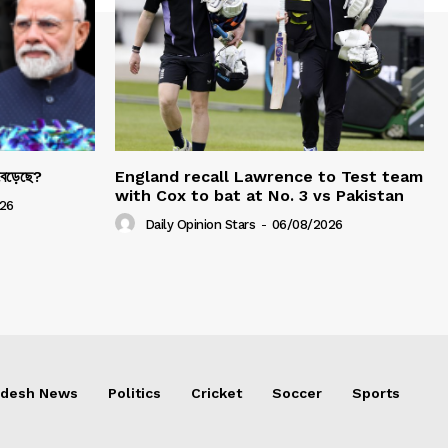
 বেড়েছে?
England recall Lawrence to Test team
with Cox to bat at No. 3 vs Pakistan
26
Daily Opinion Stars
-
06/08/2026
adesh News
Politics
Cricket
Soccer
Sports